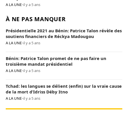
A LA UNE
•
il y a 5 ans
À NE PAS MANQUER
Présidentielle 2021 au Bénin: Patrice Talon révèle des
soutiens financiers de Réckya Madougou
A LA UNE
•
il y a 5 ans
Bénin: Patrice Talon promet de ne pas faire un
troisième mandat présidentiel
A LA UNE
•
il y a 5 ans
Tchad: les langues se délient (enfin) sur la vraie cause
de la mort d’Idriss Déby Itno
A LA UNE
•
il y a 5 ans