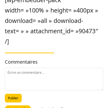
width= »100% » height= »400px »
download= »all » download-
text= » » attachment_id= »90473″
/]
Commentaires
Publier