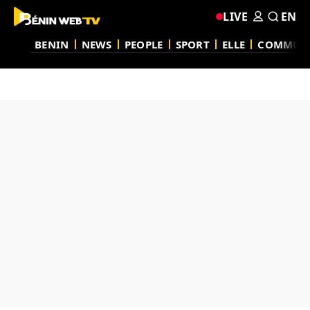
LIVE
EN
BENIN
NEWS
PEOPLE
SPORT
ELLE
COMMUN