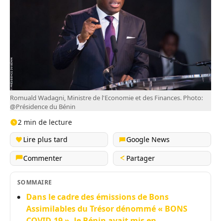
Romuald Wadagni, Ministre de l'Economie et des Finances. Photo:
@Présidence du Bénin
2 min de lecture
Lire plus tard
Google News
Commenter
Partager
SOMMAIRE
Dans le cadre des émissions de Bons
Assimilables du Trésor dénommé « BONS
COVID-19 », le Bénin avait mis en