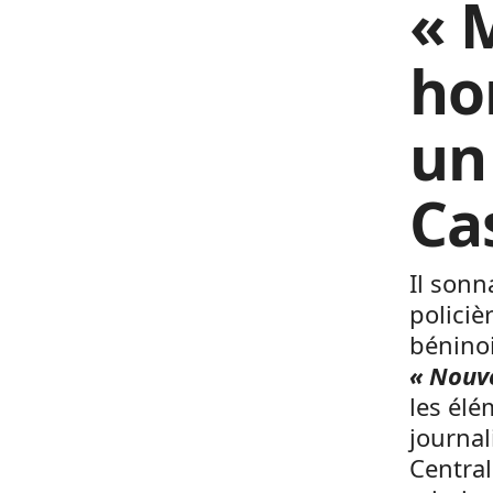
« M
hom
un 
Ca
Il sonn
policiè
béninoi
« Nouv
les élé
journal
Central