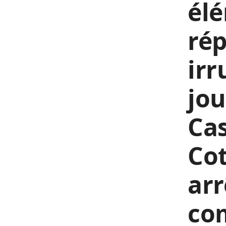
élé
rép
irr
jou
Cas
Cot
arr
com