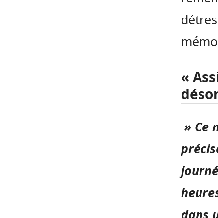
détres
mémoir
« Ass
déso
» Ce 
précis
journé
heures
dans u