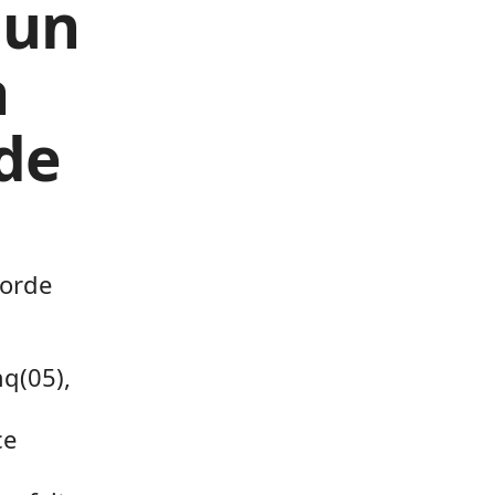
 un
a
 de
horde
nq(05),
ce