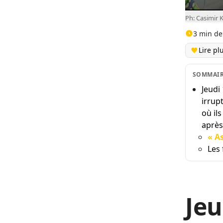
Ph: Casimir
3 min de
Lire pl
SOMMAI
Jeudi
irrup
où il
après
« A
Les 
Jeu