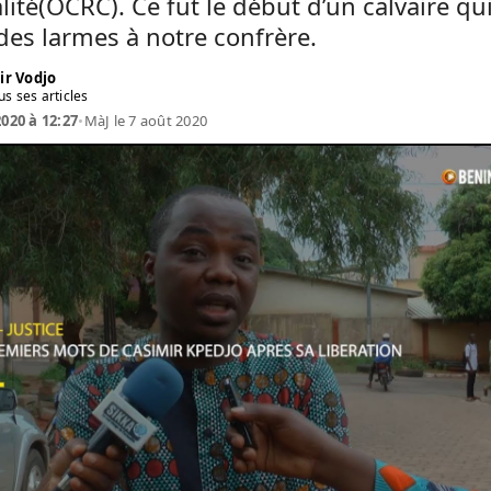
lité(OCRC). Ce fut le début d’un calvaire qui
des larmes à notre confrère.
ir Vodjo
us ses articles
2020 à 12:27
•
MàJ le 7 août 2020