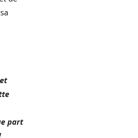
 sa
et
tte
ue part
!