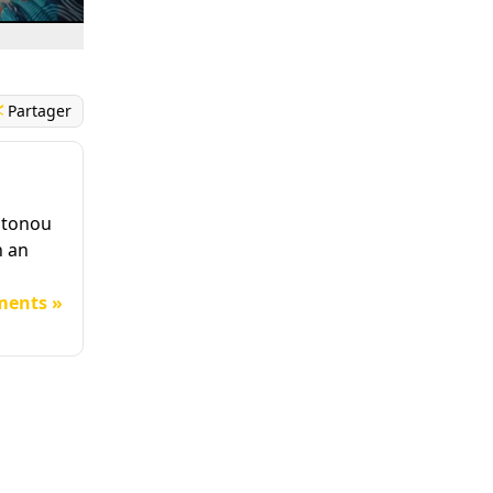
Partager
Cotonou
n an
ments »