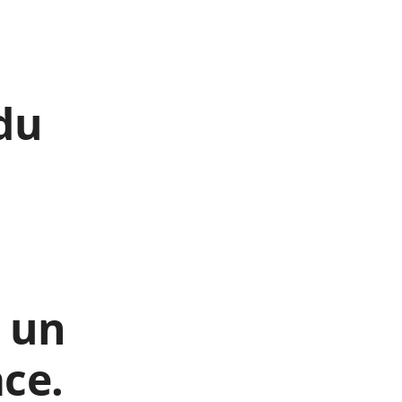
du
s un
ce.