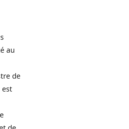
es
té au
stre de
 est
se
et de