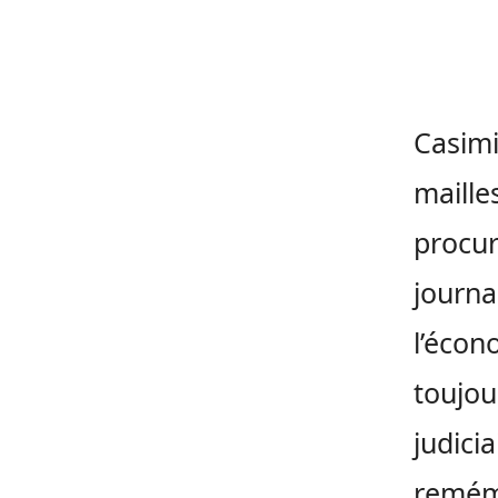
Casimi
maille
procur
journa
l’écon
toujou
judici
remémo