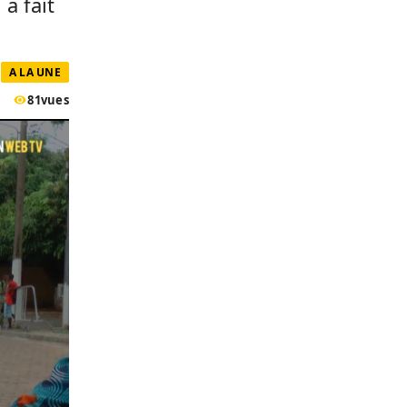
 a fait
A LA UNE
81
vues