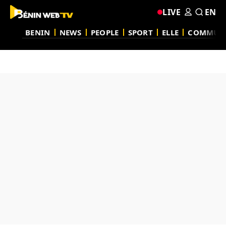
LIVE
EN
BENIN
NEWS
PEOPLE
SPORT
ELLE
COMMUN