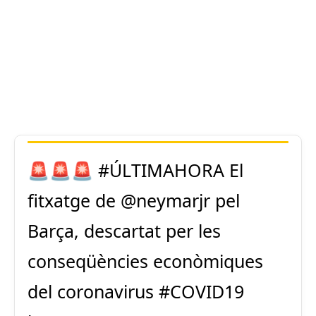
🚨🚨🚨
#ÚLTIMAHORA
El
fitxatge de
@neymarjr
pel
Barça, descartat per les
conseqüències econòmiques
del coronavirus
#COVID19