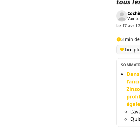
tous le
Cochi
Voir to
Le 17 avril 
3 min de
Lire pl
SOMMAI
Dans 
l’anc
Zinso
profi
égale
L’av
Quid