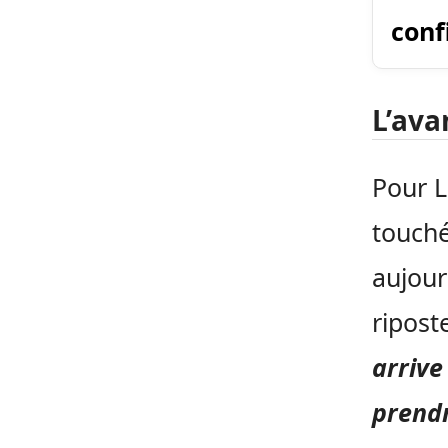
conf
L’ava
Pour L
touché
aujour
ripost
arrive
prendr