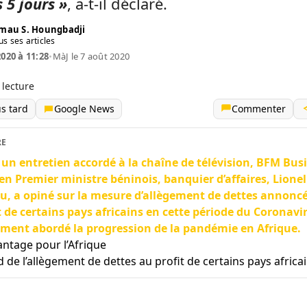
s 5 jours »
, a-t-il déclaré.
mau S. Houngbadji
us ses articles
2020 à 11:28
•
MàJ le 7 août 2020
 lecture
us tard
Google News
Commenter
RE
un entretien accordé à la chaîne de télévision, BFM Bus
ien Premier ministre béninois, banquier d’affaires, Lionel
u, a opiné sur la mesure d’allègement de dettes annonc
t de certains pays africains en cette période du Coronavir
ment abordé la progression de la pandémie en Afrique.
antage pour l’Afrique
 de l’allègement de dettes au profit de certains pays africa