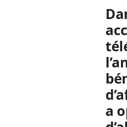
Dan
acc
tél
l’a
bén
d’a
a o
d’a