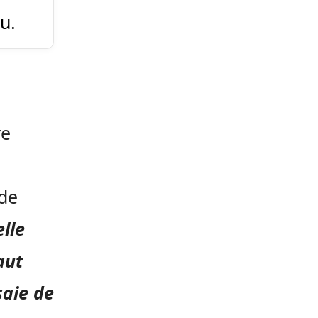
u.
re
 de
elle
aut
saie de