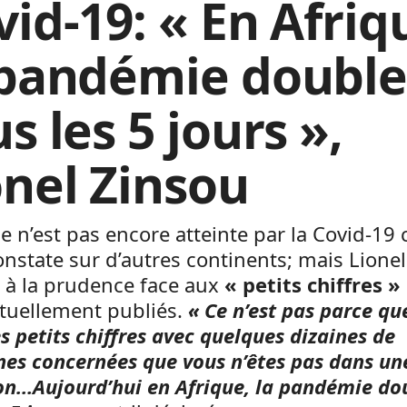
vid-19: « En Afriq
 pandémie doubl
s les 5 jours »,
onel Zinsou
ue n’est pas encore atteinte par la Covid-1
onstate sur d’autres continents; mais Lione
 à la prudence face aux
« petits chiffres »
ctuellement publiés.
« Ce n’est pas parce qu
s petits chiffres avec quelques dizaines de
es concernées que vous n’êtes pas dans un
on…Aujourd’hui en Afrique, la pandémie do