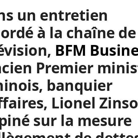
s un entretien
ordé à la chaîne de
évision,
BFM Busine
ncien Premier minis
inois, banquier
ffaires, Lionel Zins
piné sur la mesure
llègement de dette