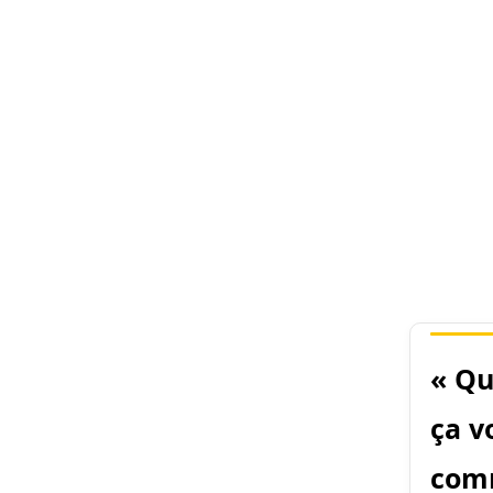
« Qu
ça v
comm