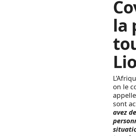
Co
la
tou
Li
L’Afriq
on le c
appelle
sont a
avez de
personn
situati