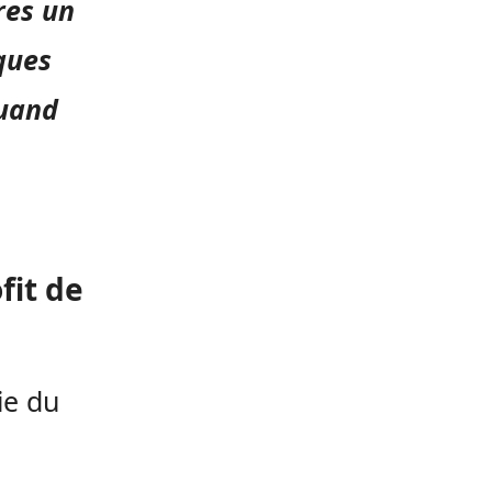
res un
ques
quand
fit de
ie du