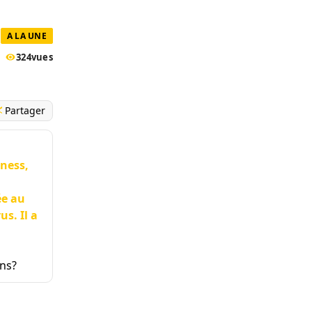
A LA UNE
324
vues
Partager
iness,
ée au
us. Il a
ins?