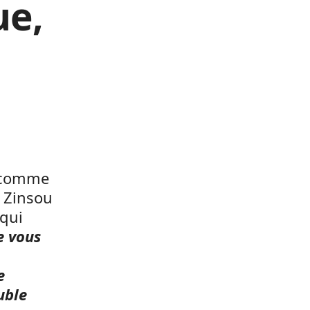
ue,
e
9 comme
l Zinsou
qui
e vous
e
uble