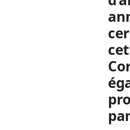
ann
cer
cet
Cor
ég
pro
pan