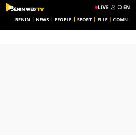
LIVE
EN
BENIN
NEWS
PEOPLE
SPORT
ELLE
COMMUN