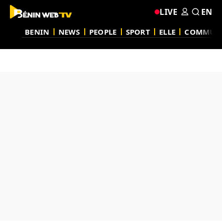
LIVE
EN
BENIN
NEWS
PEOPLE
SPORT
ELLE
COMMUN