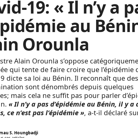
id-19: « Il n’y a p
épidémie au Bénin
ain Orounla
istre Alain Orounla s’oppose catégoriqueme
dée qui tente de faire croire que l’épidémie 
9 dicte sa loi au Bénin. Il reconnaît que de
ination sont dénombrés depuis quelques
s; mais cela ne suffit pas pour parler d’é
in.
« Il n’y a pas d’épidémie au Bénin, il y a 
s, ce n’est pas l’épidémie »
, a-t-il déclaré su
mau S. Houngbadji
us ses articles