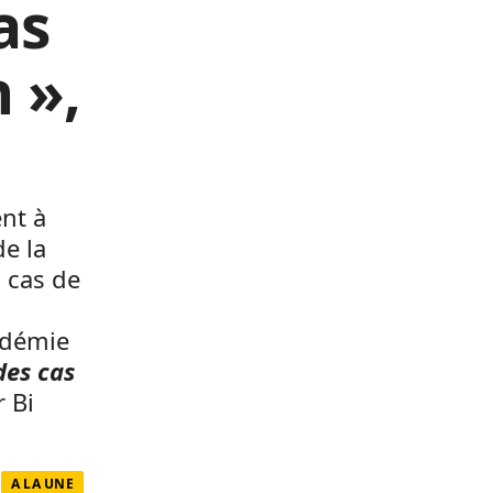
as
 »,
nt à
de la
s cas de
pidémie
des cas
r Bi
A LA UNE