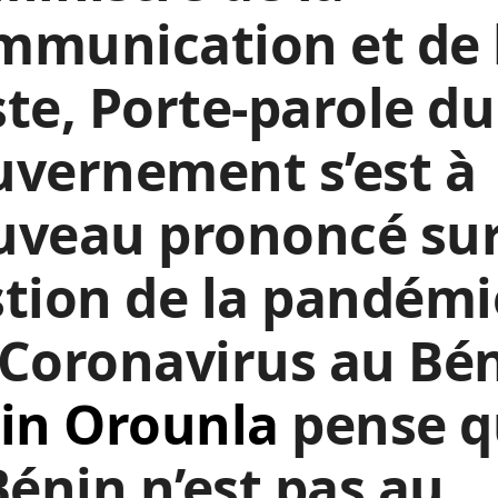
mmunication et de 
te, Porte-parole du
vernement s’est à
uveau prononcé sur
tion de la pandémi
Coronavirus au Bén
in Orounla
pense q
Bénin n’est pas au