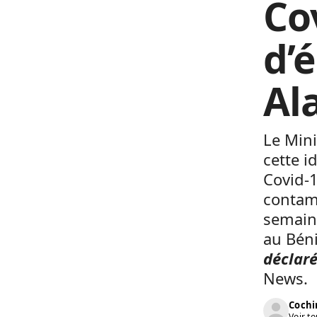
Cov
d’
Al
Le Min
cette i
Covid-1
contam
semaine
au Bén
déclaré
News.
Cochi
Voir to