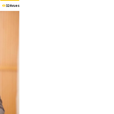
324
vues