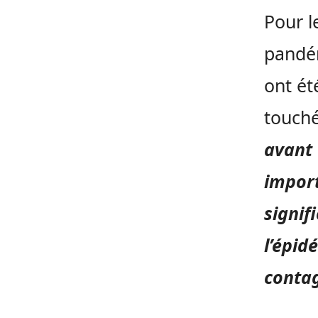
Pour l
pandém
ont ét
touché
avant 
import
signif
l’épid
conta