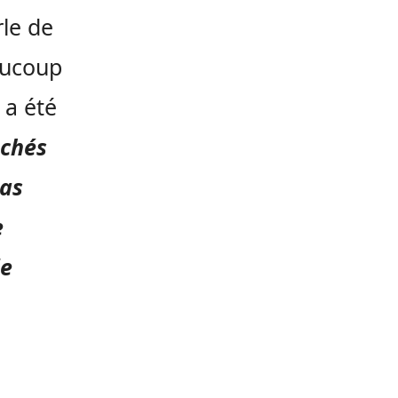
rle de
aucoup
a été
uchés
cas
e
de