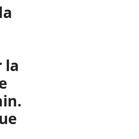
la
 la
e
in.
ue