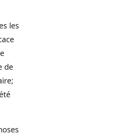
es les
icace
le
e de
ire;
été
choses