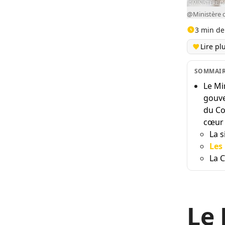
@Ministère 
3 min de
Lire pl
SOMMAI
Le Mi
gouve
du Co
cœur 
La s
Les
La 
Le 