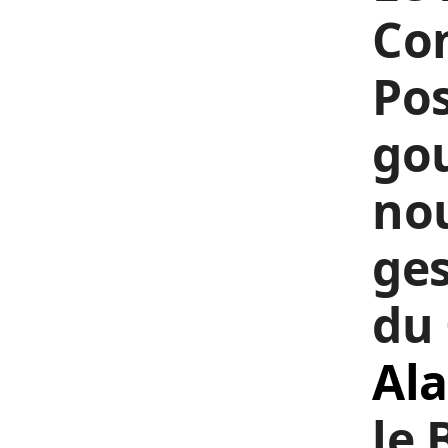
Co
Pos
gou
no
ges
du 
Ala
le 