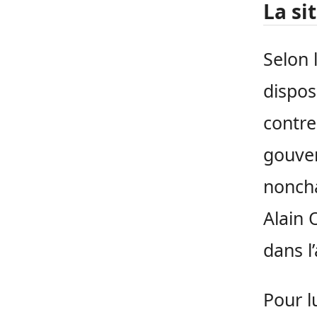
La si
Selon 
dispos
contre
gouver
noncha
Alain 
dans l’
Pour l