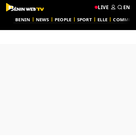
LIVE
EN
BENIN
NEWS
PEOPLE
SPORT
ELLE
COMMUN