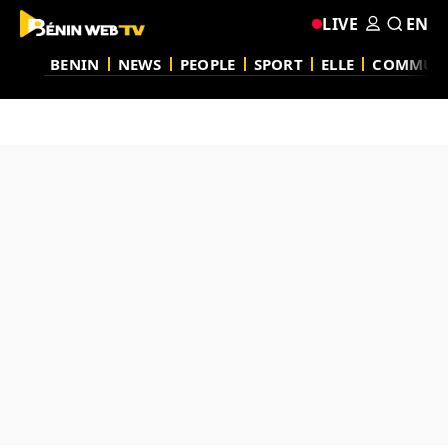
LIVE
EN
BENIN
NEWS
PEOPLE
SPORT
ELLE
COMMUN