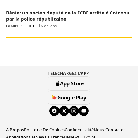
Bénin: un ancien député de la FCBE arrêté à Cotonou
par la police républicaine
BÉNIN - SOCIÉTÉ
•
il y a 5 ans
TÉLÉCHARGEZ L’APP
App Store
Google Play
A Propos
Politique De Cookies
Confidentialité
Nous Contacter
Applications
BeNews | France
BeNews | Ivoire