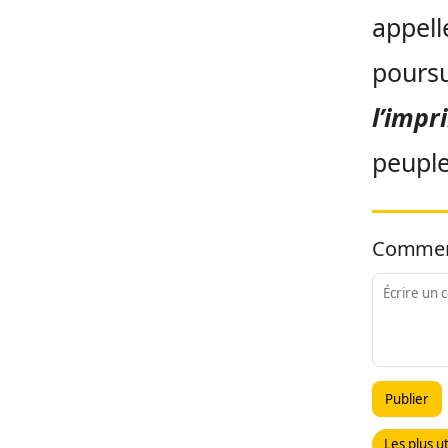
appell
poursu
l’impr
peuple
Commen
Publier
Les plus ut