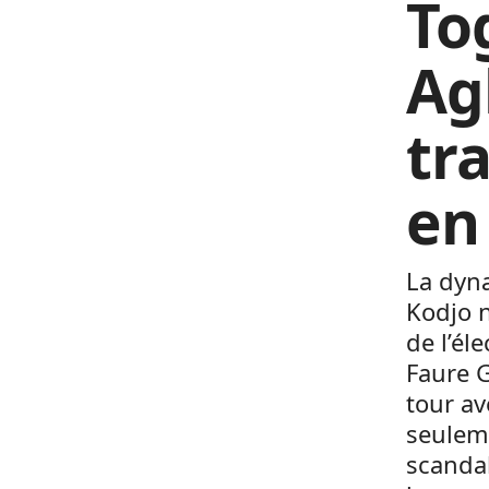
Tog
Ag
tr
en
La dyn
Kodjo n
de l’él
Faure 
tour a
seuleme
scandal