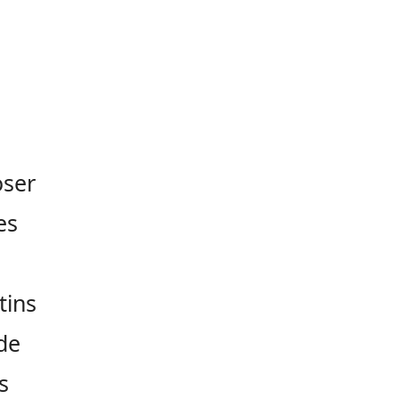
oser
es
tins
de
s