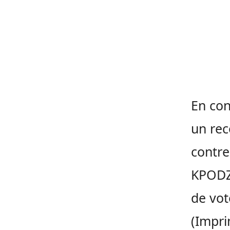
En con
un rec
contre
KPODZR
de vot
(Impri