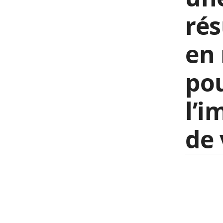
rés
en
pou
l’i
de 