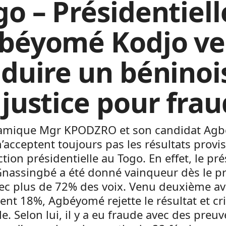
o – Présidentielle
béyomé Kodjo ve
aduire un béninoi
 justice pour fra
amique Mgr KPODZRO et son candidat Ag
’acceptent toujours pas les résultats provis
ection présidentielle au Togo. En effet, le pr
Gnassingbé a été donné vainqueur dès le p
vec plus de 72% des voix. Venu deuxième a
nt 18%, Agbéyomé rejette le résultat et cr
e. Selon lui, il y a eu fraude avec des preu