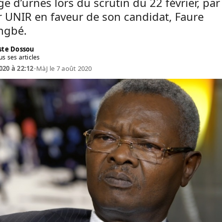
e d’urnes lors du scrutin du 22 février, par 
 UNIR en faveur de son candidat, Faure
ngbé.
te Dossou
us ses articles
020 à 22:12
•
MàJ le 7 août 2020