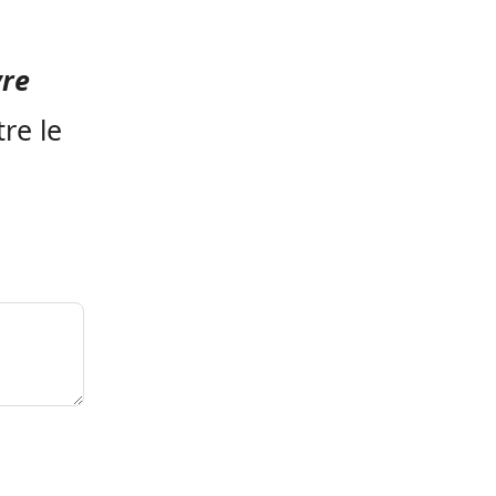
vre
re le