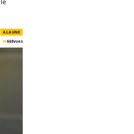
le
A LA UNE
648
vues