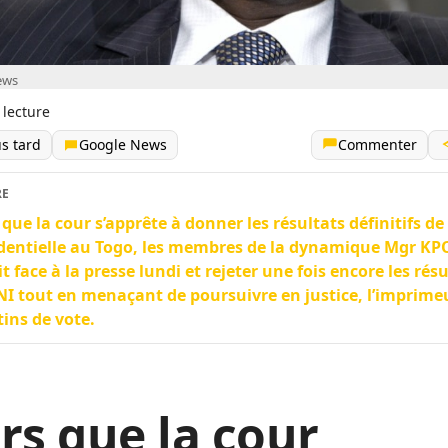
ews
 lecture
us tard
Google News
Commenter
RE
 que la cour s’apprête à donner les résultats définitifs de 
identielle au Togo, les membres de la dynamique Mgr K
it face à la presse lundi et rejeter une fois encore les rés
NI tout en menaçant de poursuivre en justice, l’imprime
tins de vote.
rs que la cour