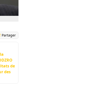
Partager
la
PODZRO
ultats de
ur des