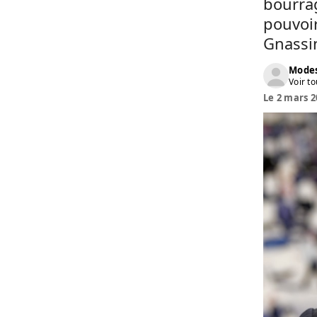
bourrag
pouvoir
Gnassi
Modes
Voir to
Le 2 mars 2