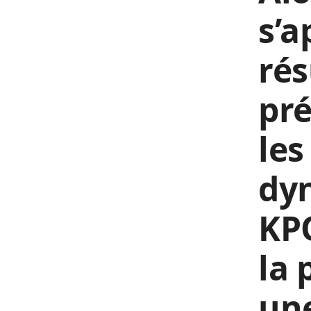
s’a
rés
pré
les
dy
KPO
la 
une