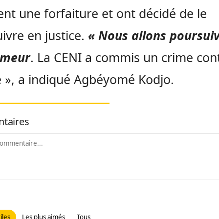
ent une forfaiture et ont décidé de le
ivre en justice.
« Nous allons poursui
imeur
. La CENI a commis un crime cont
 », a indiqué Agbéyomé Kodjo.
taires
iles
Les plus aimés
Tous