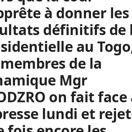
pprête à donner les
ultats définitifs de 
sidentielle au Togo
 membres de la
namique Mgr
DZRO on fait face 
presse lundi et reje
 fois encore les