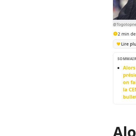
@Togotopn
2 min de
Lire pl
SOMMAI
Alors
prés
on fa
la CE
bulle
Alo