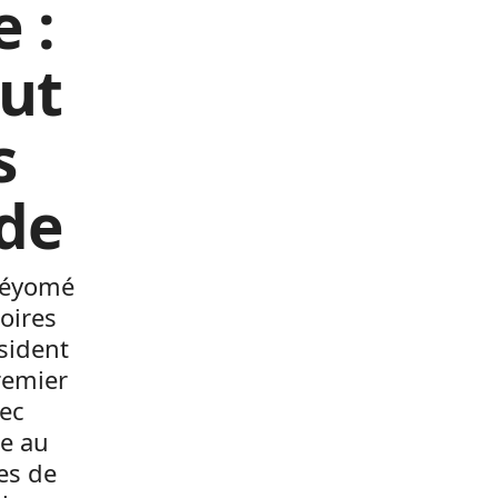
 :
ut
s
ude
béyomé
oires
ésident
remier
vec
ie au
ves de