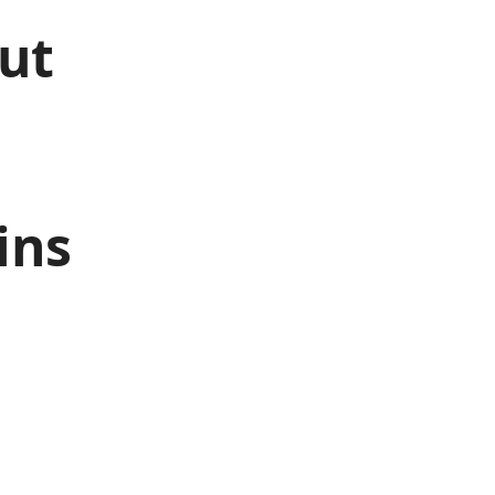
out
ins