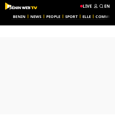
LIVE
EN
BENIN
NEWS
PEOPLE
SPORT
ELLE
COMMUN