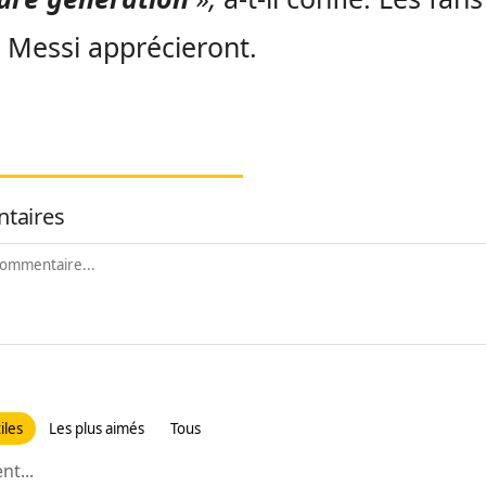
 Messi apprécieront.
taires
iles
Les plus aimés
Tous
t...