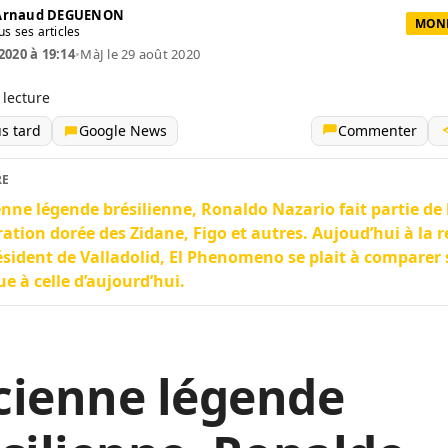
 Arnaud DEGUENON
MOND
us ses articles
2020 à 19:14
•
MàJ le 29 août 2020
 lecture
us tard
Google News
Commenter
RE
nne légende brésilienne, Ronaldo Nazario fait partie de 
ation dorée des Zidane, Figo et autres. Aujoud’hui à la r
ésident de Valladolid, El Phenomeno se plait à comparer
e à celle d’aujourd’hui.
cienne légende