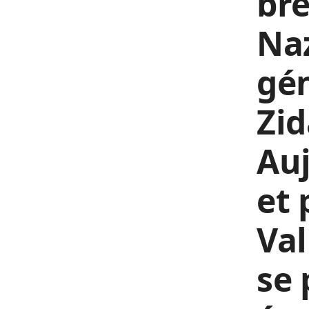
bré
Naz
gén
Zid
Auj
et 
Val
se 