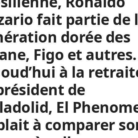
silienne, Ronaldo
ario fait partie de 
ération dorée des
ane, Figo et autres.
oud’hui à la retrait
président de
ladolid, El Phenom
plait à comparer so