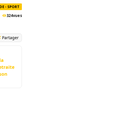
E - SPORT
324
vues
Partager
la
etraite
 son