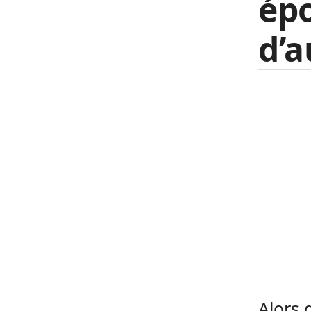
épo
d’a
Alors 