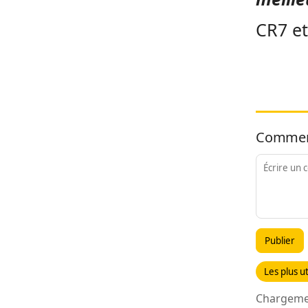
CR7 et
Commen
Publier
Les plus ut
Chargemen