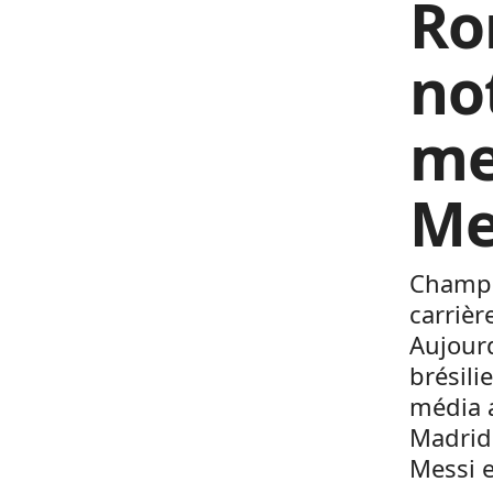
Ro
no
me
Me
Champio
carrièr
Aujourd
brésili
média a
Madrid 
Messi e