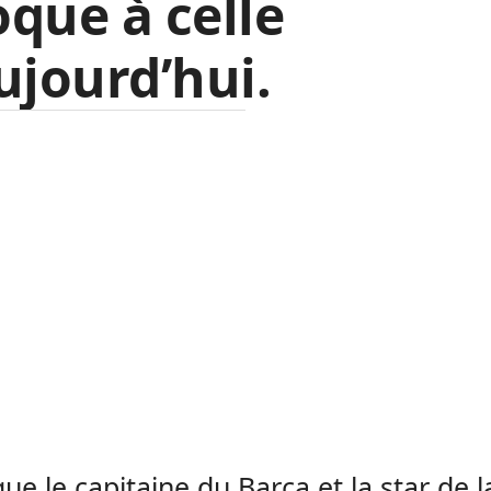
que à celle
ujourd’hui.
que le capitaine du Barça et la star de l