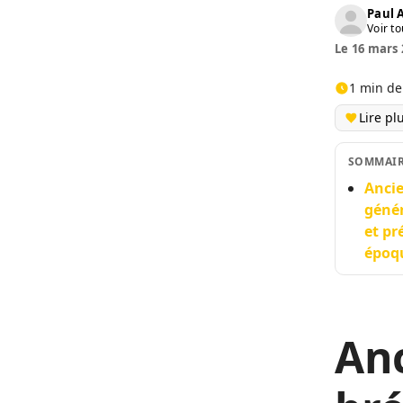
Paul
Voir to
Le 16 mars 
1 min de
Lire pl
SOMMAI
Ancie
génér
et pr
époqu
An