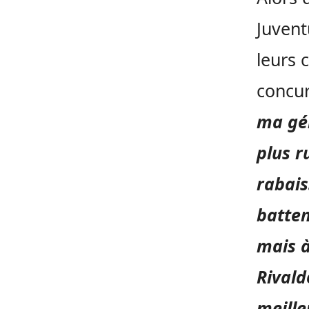
Juvent
leurs 
concur
ma gén
plus r
rabais
batten
mais à
Rivald
meill