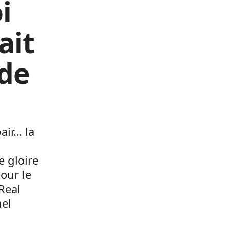
i
ait
 de
air… la
e gloire
Pour le
Real
nel