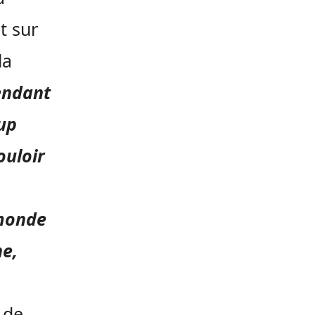
t sur
la
endant
up
ouloir
 monde
ne,
s de