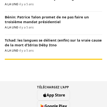
A LA UNE
•
il y a 5 ans
Bénin: Patrice Talon promet de ne pas faire un
troisième mandat présidentiel
A LA UNE
•
il y a 5 ans
Tchad: les langues se délient (enfin) sur la vraie cause
de la mort d’Idriss Déby Itno
A LA UNE
•
il y a 5 ans
TÉLÉCHARGEZ L’APP
App Store
Google Play