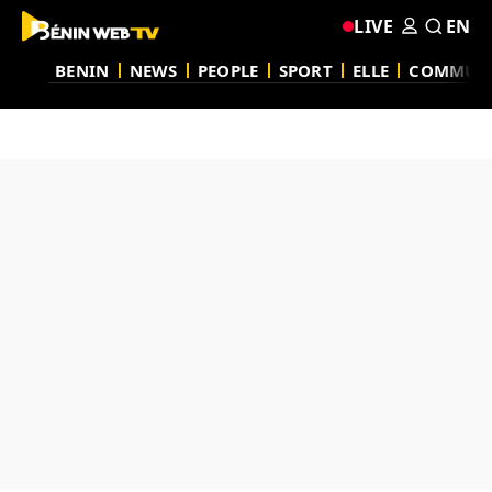
LIVE
EN
BENIN
NEWS
PEOPLE
SPORT
ELLE
COMMUN