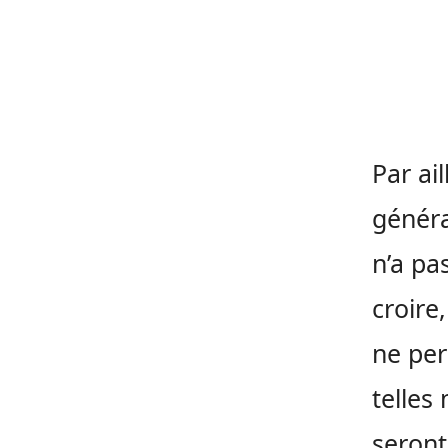
Par ai
généra
n’a pa
croire
ne per
telles
seron