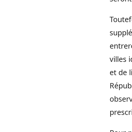
Toutef
supplé
entrer
villes
et de 
Républ
observ
prescr