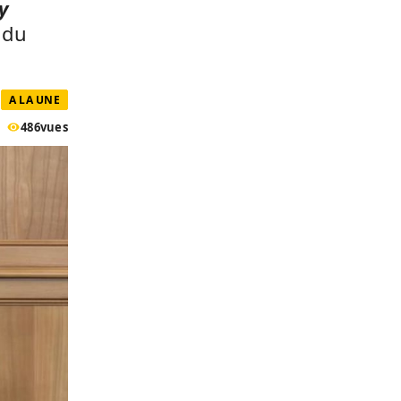
y
 du
A LA UNE
486
vues