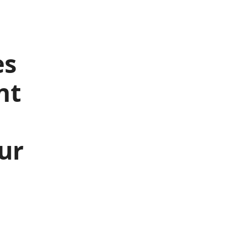
es
nt
ur