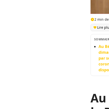
2 min de
Lire pl
SOMMAI
Au Bé
diman
par s
coron
dispo
Au 