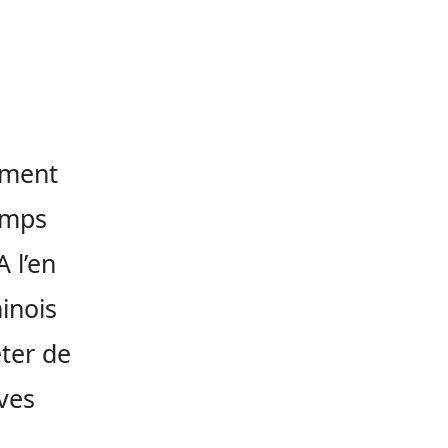
nement
temps
A l’en
ninois
ter de
ves