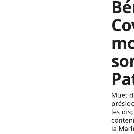
Bé
Co
mo
so
Pa
Muet de
préside
les dis
conteni
la Mari