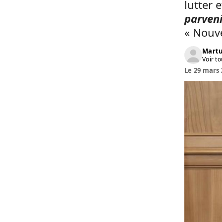
lutter 
parveni
« Nouv
Martu
Voir to
Le 29 mars 