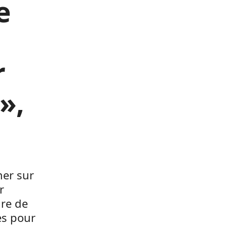
e
r
»,
ner sur
r
ire de
es pour