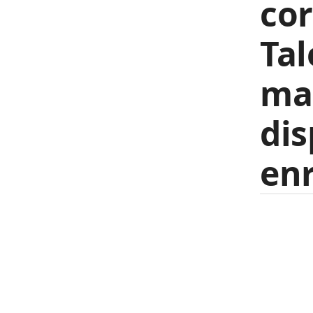
cor
Tal
ma
di
enr