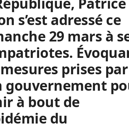
République, Patrice
on s’est adressé ce
anche 29 mars à s
mpatriotes. Évoqua
 mesures prises par
n gouvernement po
ir à bout de
pidémie du