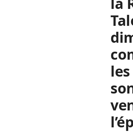
la 
Tal
dim
co
les
so
ven
l’é