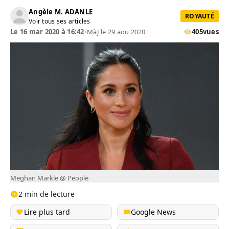
Angèle M. ADANLE
ROYAUTÉ
Voir tous ses articles
Le 16 mar 2020 à 16:42
•
MàJ le 29 aou 2020
405
vues
Meghan Markle @ People
2 min de lecture
Lire plus tard
Google News