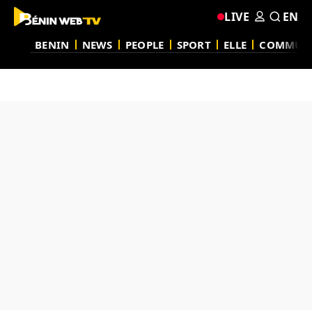
LIVE
EN
BENIN
NEWS
PEOPLE
SPORT
ELLE
COMMUN