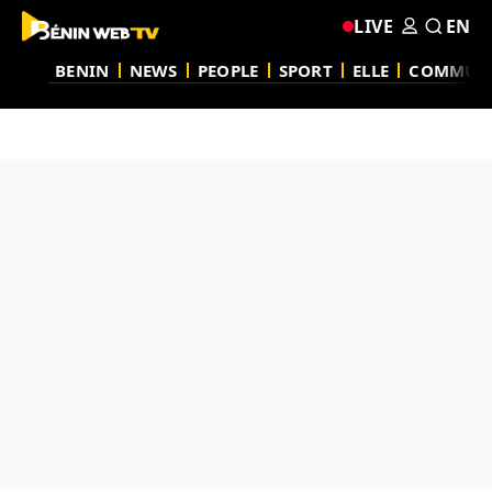
LIVE
EN
BENIN
NEWS
PEOPLE
SPORT
ELLE
COMMUN