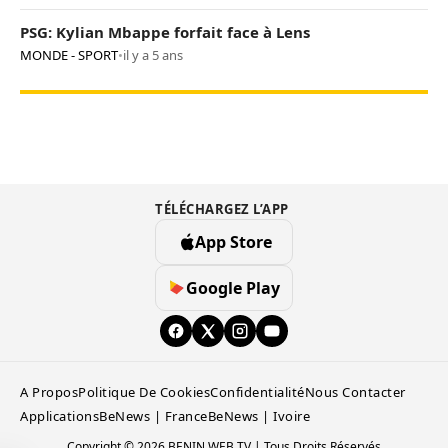
PSG: Kylian Mbappe forfait face à Lens
MONDE - SPORT
•
il y a 5 ans
TÉLÉCHARGEZ L’APP
App Store
Google Play
A Propos
Politique De Cookies
Confidentialité
Nous Contacter
Applications
BeNews | France
BeNews | Ivoire
Copyright © 2026 BENIN WEB TV | Tous Droits Réservés