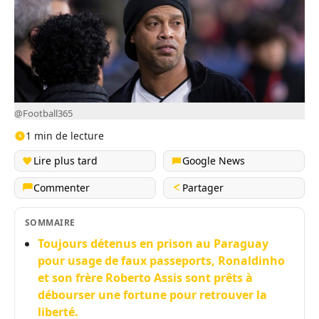
@Football365
1 min de lecture
Lire plus tard
Google News
Commenter
Partager
SOMMAIRE
Toujours détenus en prison au Paraguay
pour usage de faux passeports, Ronaldinho
et son frère Roberto Assis sont prêts à
débourser une fortune pour retrouver la
liberté.