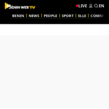
LIVE
EN
BENIN
NEWS
PEOPLE
SPORT
ELLE
COMMUN