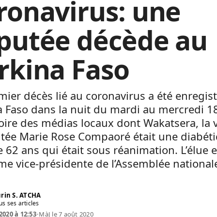
ronavirus: une
putée décède au
rkina Faso
ier décès lié au coronavirus a été enregis
 Faso dans la nuit du mardi au mercredi 1
oire des médias locaux dont Wakatsera, la v
utée Marie Rose Compaoré était une diabét
 62 ans qui était sous réanimation. L’élue e
e vice-présidente de l’Assemblée national
rin S. ATCHA
us ses articles
2020 à 12:53
•
MàJ le 7 août 2020