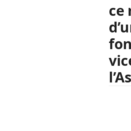
ce 
d’
fon
vic
l’A