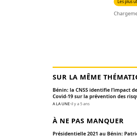
Les plus ut
Chargemen
SUR LA MÊME THÉMATI
Bénin: la CNSS identifie l’impact de
Covid-19 sur la prévention des ris
professionnels
A LA UNE
•
il y a 5 ans
À NE PAS MANQUER
Présidentielle 2021 au Bénin: Patri