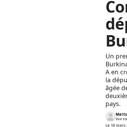
Co
dé
Bu
Un prem
Burkina
A en cr
la dép
âgée de
deuxièm
pays.
Martu
Voir to
Le 18 mars 