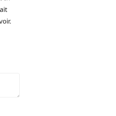
ait
oir.