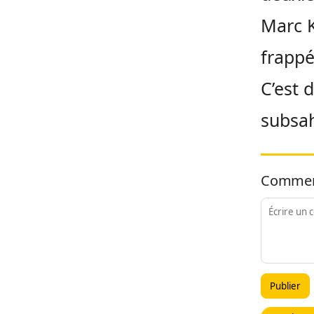
Marc K
frappé
C’est 
subsa
Commen
Publier