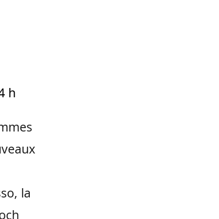
4 h
femmes
uveaux
so, la
Roch