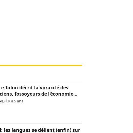
ce Talon décrit la voracité des
iciens, fossoyeurs de l’économie
noise
NE
•
il y a 5 ans
: les langues se délient (enfin) sur