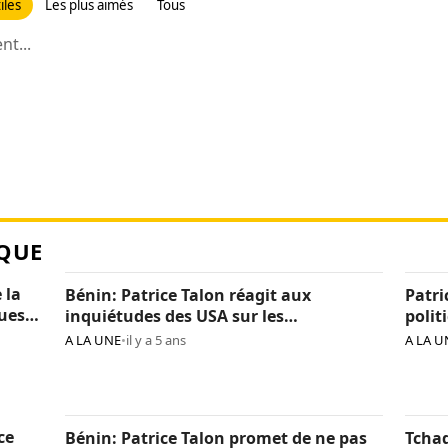
iles
Les plus aimés
Tous
t...
QUE
 la
Bénin: Patrice Talon réagit aux
Patri
ques
inquiétudes des USA sur les
polit
« arrestations d’opposants »
béni
A LA UNE
•
il y a 5 ans
A LA U
ce
Bénin: Patrice Talon promet de ne pas
Tchad