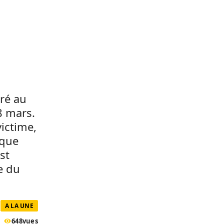
tré au
8 mars.
ictime,
ique
st
e du
A LA UNE
648
vues