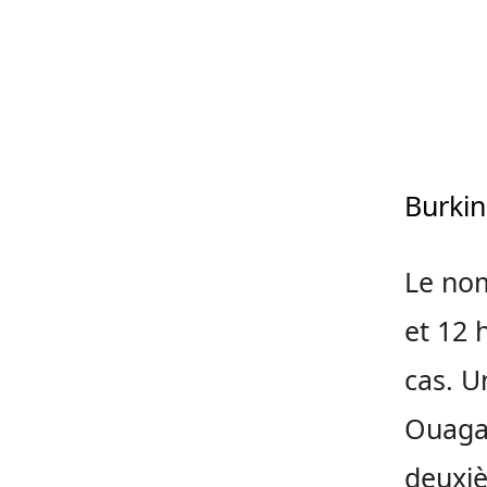
Burkin
Le no
et 12 
cas. U
Ouagad
deuxiè