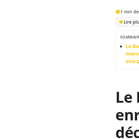
1 min de
Lire pl
SOMMAI
Le Bu
mercr
vice-
Le 
enr
déc