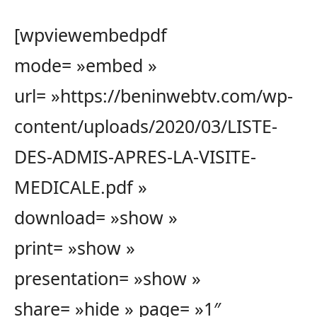
[wpviewembedpdf
mode= »embed »
url= »https://beninwebtv.com/wp-
content/uploads/2020/03/LISTE-
DES-ADMIS-APRES-LA-VISITE-
MEDICALE.pdf »
download= »show »
print= »show »
presentation= »show »
share= »hide » page= »1″