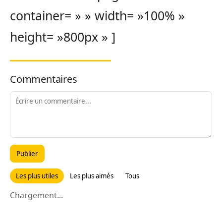
container= » » width= »100% »
height= »800px » ]
Commentaires
Publier
Les plus utiles
Les plus aimés
Tous
Chargement...