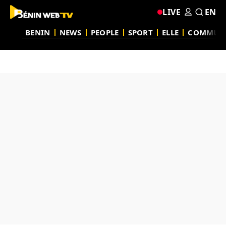
LIVE
EN
BENIN
NEWS
PEOPLE
SPORT
ELLE
COMMUN