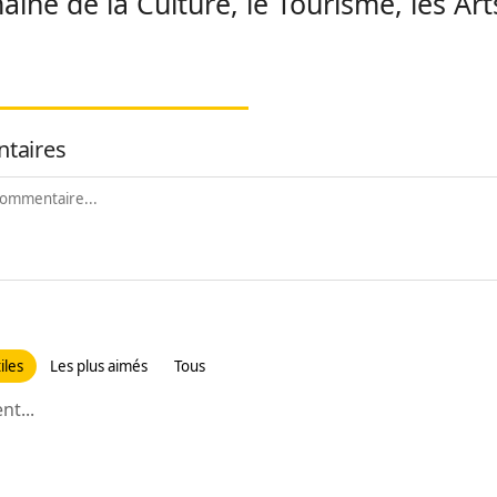
aine de la Culture, le Tourisme, les Arts
taires
iles
Les plus aimés
Tous
t...