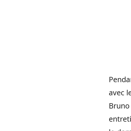
Pendan
avec l
Bruno 
entret