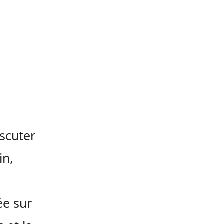
scuter
in,
ée sur