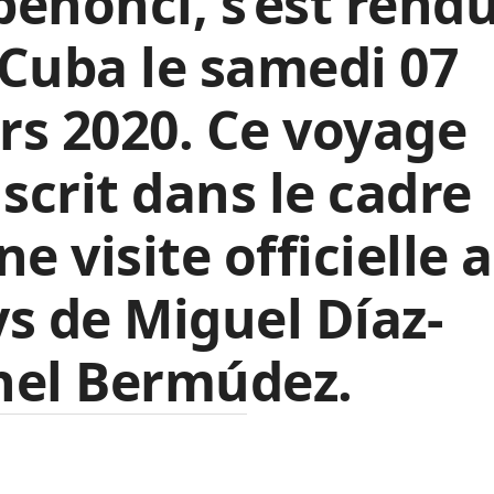
énonci, s’est rend
Cuba le samedi 07
s 2020. Ce voyage
nscrit dans le cadre
ne visite officielle 
s de Miguel Díaz-
nel Bermúdez.