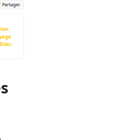
Partager
lien
oyage
 Díaz-
es