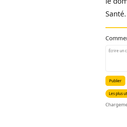
le dom
Santé.
Commen
Publier
Les plus ut
Chargemen