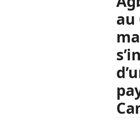
Agb
au 
mar
s’i
d’u
pay
Ca