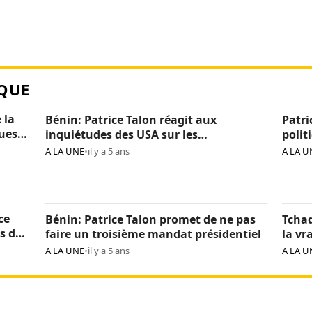
QUE
 la
Bénin: Patrice Talon réagit aux
Patri
ques
inquiétudes des USA sur les
polit
« arrestations d’opposants »
béni
A LA UNE
•
il y a 5 ans
A LA U
ce
Bénin: Patrice Talon promet de ne pas
Tchad
s de
faire un troisième mandat présidentiel
la vr
Itno
A LA UNE
•
il y a 5 ans
A LA U