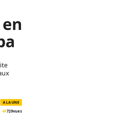
 en
uba
ite
 aux
A LA UNE
729
vues