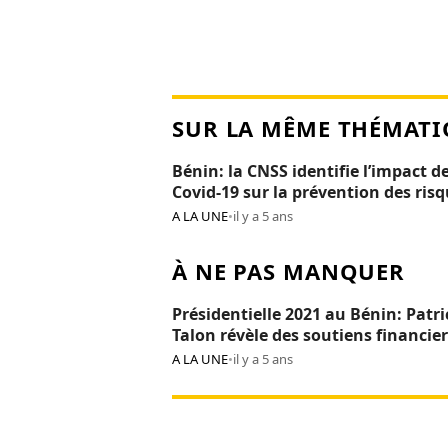
SUR LA MÊME THÉMATI
Bénin: la CNSS identifie l’impact de
Covid-19 sur la prévention des ris
professionnels
A LA UNE
•
il y a 5 ans
À NE PAS MANQUER
Présidentielle 2021 au Bénin: Patri
Talon révèle des soutiens financier
Réckya Madougou
A LA UNE
•
il y a 5 ans