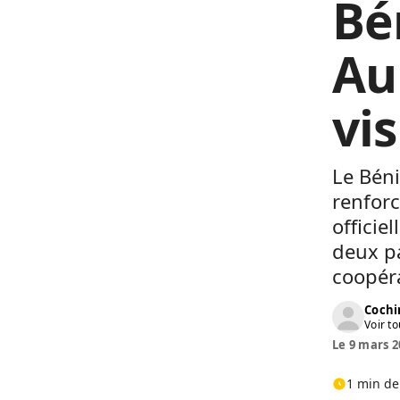
Bé
Au
vis
Le Béni
renforc
officie
deux pa
coopéra
Cochi
Voir to
Le 9 mars 2
1 min de