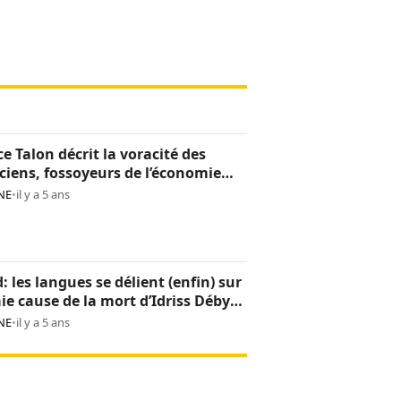
ce Talon décrit la voracité des
iciens, fossoyeurs de l’économie
noise
NE
•
il y a 5 ans
: les langues se délient (enfin) sur
aie cause de la mort d’Idriss Déby
NE
•
il y a 5 ans