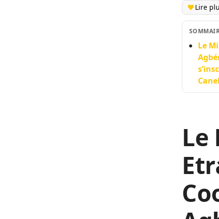
Lire pl
SOMMAI
Le Mi
Agbén
s’ins
Cane
Le 
Etr
Coo