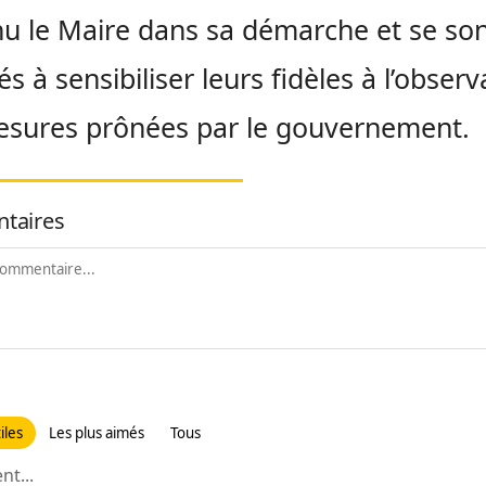
u le Maire dans sa démarche et se so
s à sensibiliser leurs fidèles à l’obser
esures prônées par le gouvernement.
taires
iles
Les plus aimés
Tous
t...