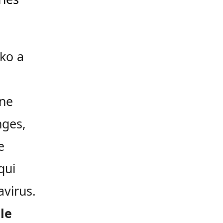
oko a
une
nges,
e
qui
avirus.
le