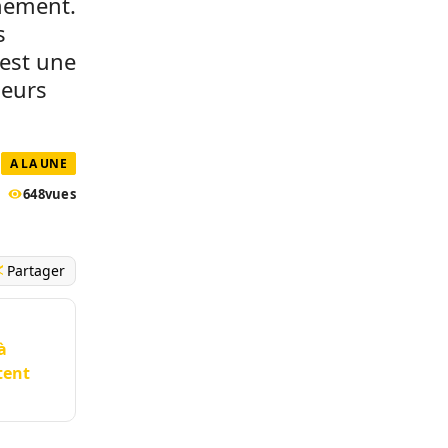
nement.
s
’est une
leurs
A LA UNE
648
vues
Partager
à
tent