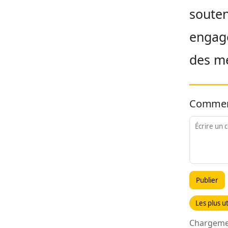
souten
engagé
des m
Commen
Publier
Les plus ut
Chargemen