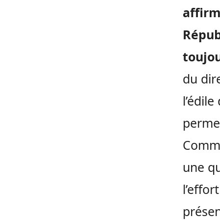
affir
Répub
toujo
du dir
l’édil
permet
Commun
une qu
l’effo
présen