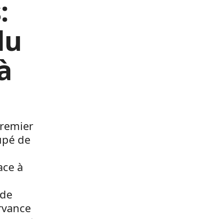
:
du
à
premier
upé de
ace à
 de
ervance