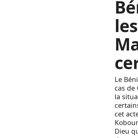
Bé
le
Ma
ce
Le Béni
cas de 
la situ
certain
cet act
Kobour
Dieu qu