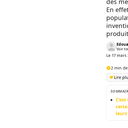
des me
En effe
populat
inventi
produit
Edoua
Voir to
Le 17 mars 
2 min de
Lire pl
SOMMAI
C’est
certa
leurs