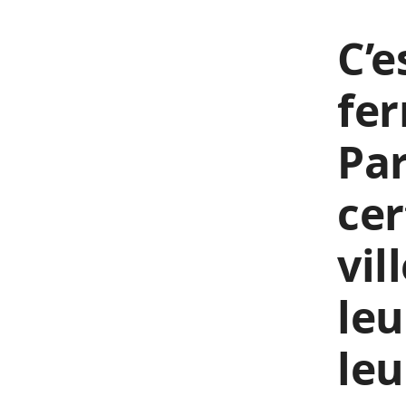
C’e
fer
Pa
cer
vil
leu
leu