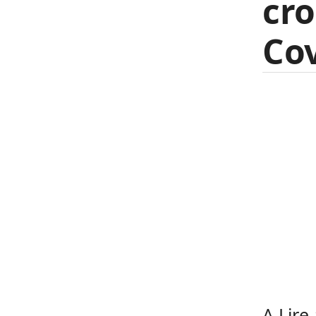
cro
Cov
A Lire