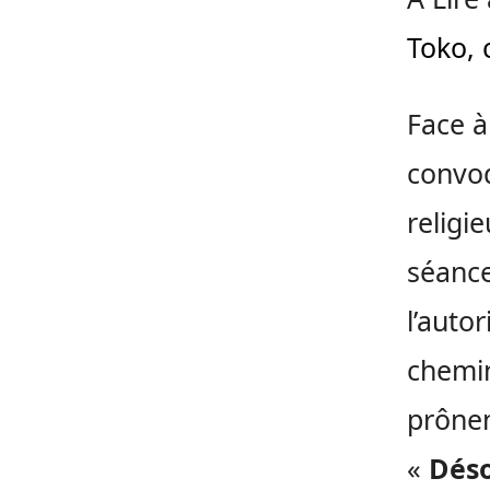
Toko, 
Face à
convoq
religi
séance
l’auto
chemin
prônen
«
Déso