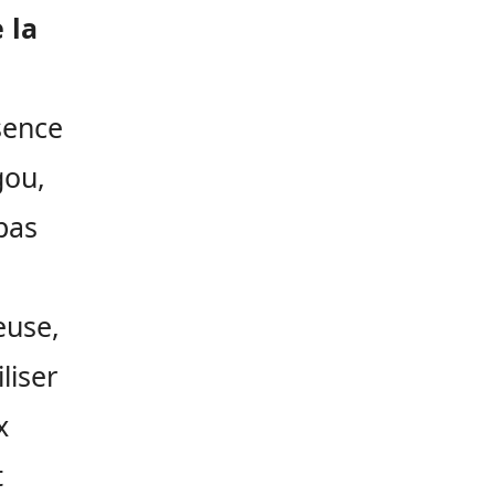
 la
ésence
gou,
 pas
euse,
liser
x
t