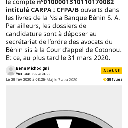
le compte
n°0100001310110170082
intitulé CARPA : CFPA/B
ouverts dans
les livres de la Nsia Banque
Bénin
S. A.
Par ailleurs, les dossiers de
candidature sont à déposer au
secrétariat de l’ordre des avocats du
Bénin
sis à la Cour d’appel de Cotonou.
Et ce, au plus tard le 31 mars 2020.
Benn Michodigni
A LA UNE
Voir tous ses articles
Le 29 fev 2020 à 08:26
•
MàJ le 7 aou 2020
891
vues