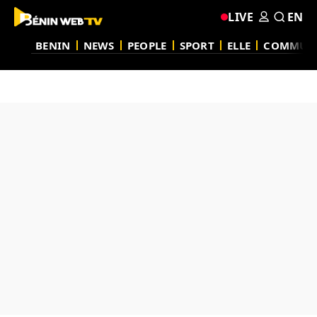
LIVE
EN
BENIN
NEWS
PEOPLE
SPORT
ELLE
COMMUN