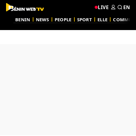
LIVE
EN
BENIN
NEWS
PEOPLE
SPORT
ELLE
COMMUN