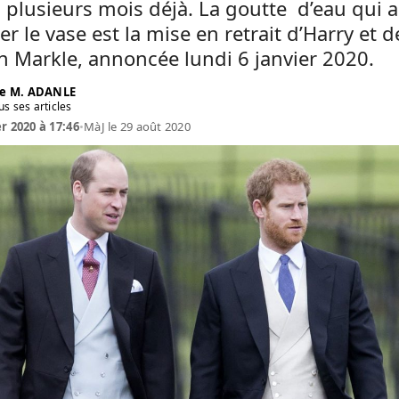
plusieurs mois déjà. La goutte d’eau qui a 
r le vase est la mise en retrait d’Harry et d
 Markle, annoncée lundi 6 janvier 2020.
e M. ADANLE
us ses articles
er 2020 à 17:46
•
MàJ le 29 août 2020