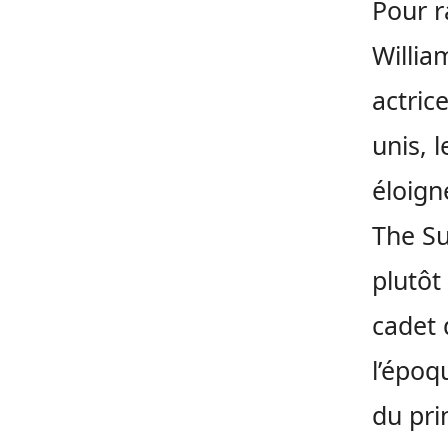
Pour r
Willia
actric
unis, 
éloign
The Su
plutôt
cadet 
l’époq
du pri