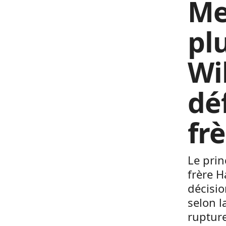
Me
plu
Wi
dé
fr
Le prin
frère H
décisio
selon l
ruptur