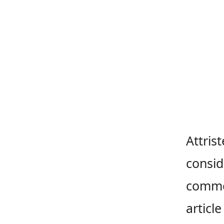
Attris
consid
comme 
articl