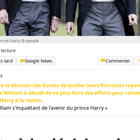
iam et Harry @ people
 lecture
us tard
Google News
Commenter
RE
 à la décision des Suxess de quitter leurs fonctions royale
e William a décidé de ne plus faire des efforts pour rame
 Harry à la raison.
lliam s’inquiétant de l’avenir du prince Harry »