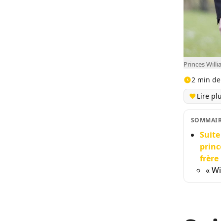
Princes Will
2 min de
Lire pl
SOMMAI
Suite
princ
frère
« Wi