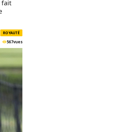
fait
e
ROYAUTÉ
567
vues