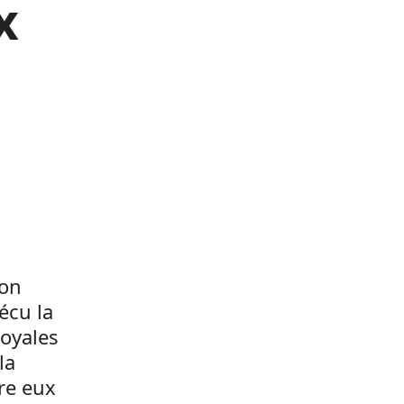
x
son
écu la
royales
la
re eux