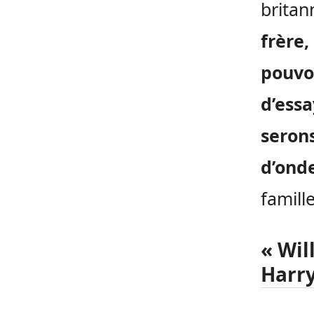
britan
frère,
pouvon
d’essa
seron
d’ond
famill
« Wil
Harry