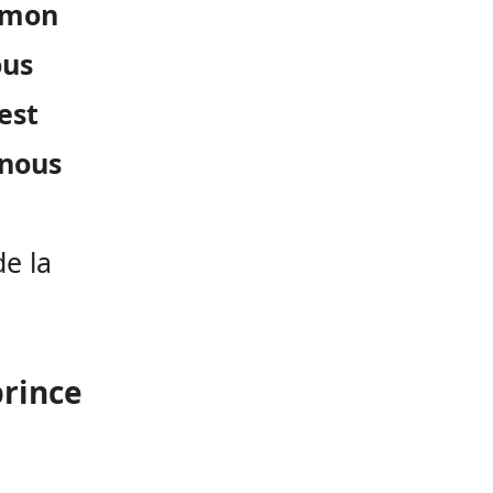
u mon
ous
est
 nous
de la
prince