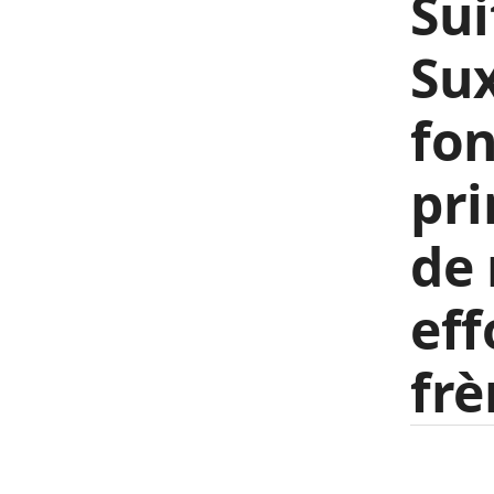
Sui
Sux
fon
pri
de 
eff
frè