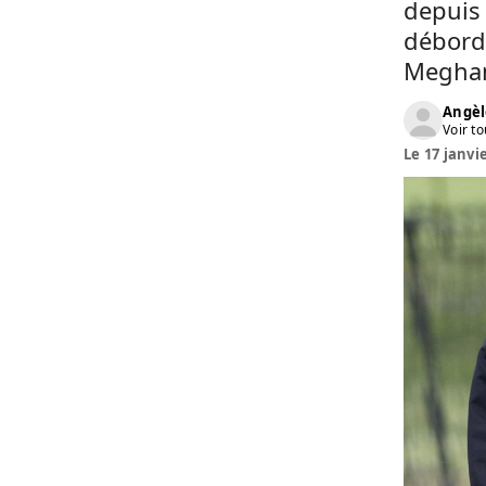
depuis 
déborde
Meghan
Angèl
Voir to
Le 17 janvi