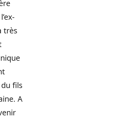
rère
l’ex-
 très
t
annique
nt
du fils
aine. A
venir