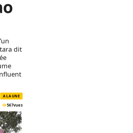
ao
’un
tara dit
mée
aume
nfluent
A LA UNE
567
vues