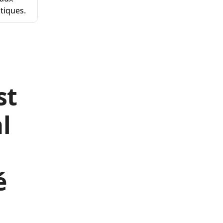
tiques.
st
l
é