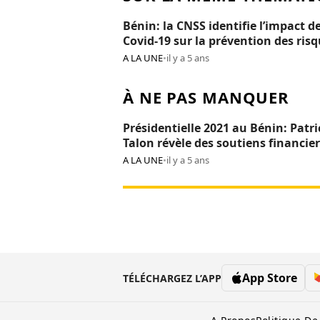
Bénin: la CNSS identifie l’impact de
Covid-19 sur la prévention des ris
professionnels
A LA UNE
•
il y a 5 ans
À NE PAS MANQUER
Présidentielle 2021 au Bénin: Patri
Talon révèle des soutiens financier
Réckya Madougou
A LA UNE
•
il y a 5 ans
App Store
TÉLÉCHARGEZ L’APP