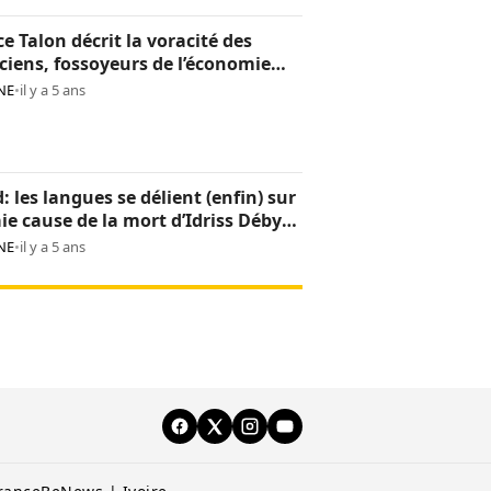
ce Talon décrit la voracité des
iciens, fossoyeurs de l’économie
noise
NE
•
il y a 5 ans
: les langues se délient (enfin) sur
aie cause de la mort d’Idriss Déby
NE
•
il y a 5 ans