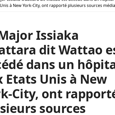
 Unis à New York-City, ont rapporté plusieurs sources média
Major Issiaka
ttara dit Wattao e
édé dans un hôpita
 Etats Unis à New
k-City, ont rapport
sieurs sources