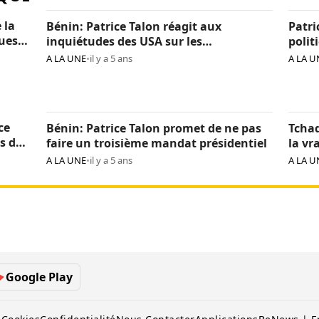
 la
Bénin: Patrice Talon réagit aux
Patri
ques
inquiétudes des USA sur les
polit
« arrestations d’opposants »
béni
A LA UNE
•
il y a 5 ans
A LA U
ce
Bénin: Patrice Talon promet de ne pas
Tchad
s de
faire un troisième mandat présidentiel
la vr
Itno
A LA UNE
•
il y a 5 ans
A LA U
Google Play