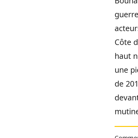
Bouna,
guerre
acteur
Côte d
haut n
une pi
de 201
devant
mutine
Commen