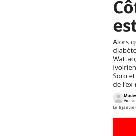
Cô
es
Alors q
diabète
Wattao,
ivoirie
Soro e
de l’ex 
Modes
Voir to
Le 6 janvier