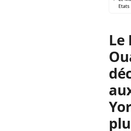
Etats
Le 
Oua
déc
aux
Yor
plu