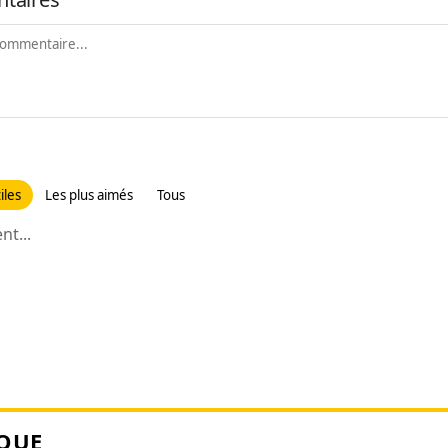
iles
Les plus aimés
Tous
t...
QUE