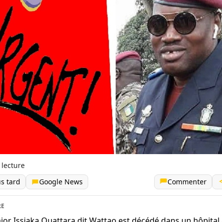
 lecture
us tard
Google News
Commenter
RE
jor Issiaka Ouattara dit Wattao est décédé dans un hôpital