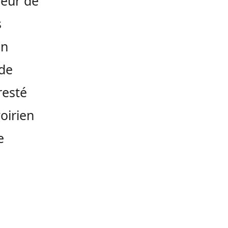
neur de
s
en
 de
resté
voirien
e