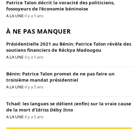
Patrice Talon décrit la voracité des politiciens,
fossoyeurs de l’économie béninoise
A LA UNE
•
il y a 5 ans
À NE PAS MANQUER
Présidentielle 2021 au Bénin: Patrice Talon révèle des
soutiens financiers de Réckya Madougou
A LA UNE
•
il y a 5 ans
Bénin: Patrice Talon promet de ne pas faire un
troisième mandat présidentiel
A LA UNE
•
il y a 5 ans
Tchad: les langues se délient (enfin) sur la vraie cause
de la mort d’Idriss Déby Itno
A LA UNE
•
il y a 5 ans