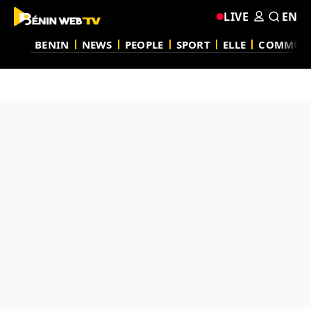
LIVE
EN
BENIN
NEWS
PEOPLE
SPORT
ELLE
COMMUN