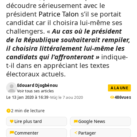
découdre sérieusement avec le
président
Patrice Talon
s’il se portait
candidat car il choisira lui-même ses
challengers. «
Au cas où le président
de la République souhaiterait rempiler,
il choisira littéralement lui-même les
candidats qui l’affronteront »
indique-
t-il dans en appréciant les textes
électoraux actuels.
Edouard Djogbénou
A LA UNE
Voir tous ses articles
Le 13 jan 2020 à 16:39
•
MàJ le 7 aou 2020
486
vues
2 min de lecture
Lire plus tard
Google News
Commenter
Partager