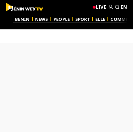
LIVE
EN
BENIN
NEWS
PEOPLE
SPORT
ELLE
COMMUN