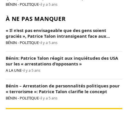
Talon
BÉNIN - POLITIQUE
•
il y a 5 ans
À NE PAS MANQUER
« Il n’est pas envisageable que des gens soient
graciés », Patrice Talon intransigeant face aux
« opposants terroristes »
BÉNIN - POLITIQUE
•
il y a 5 ans
Bénin: Patrice Talon réagit aux inquiétudes des USA
sur les « arrestations d’opposants »
A LA UNE
•
il y a 5 ans
Bénin – Arrestation de personnalités politiques pour
« terrorisme »: Patrice Talon clarifie le concept
BÉNIN - POLITIQUE
•
il y a 5 ans