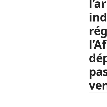
l’a
ind
rég
l’A
dép
pas
ven