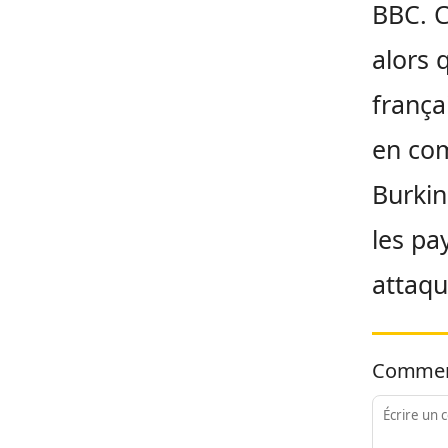
BBC. C
alors 
frança
en com
Burkin
les pa
attaque
Commen