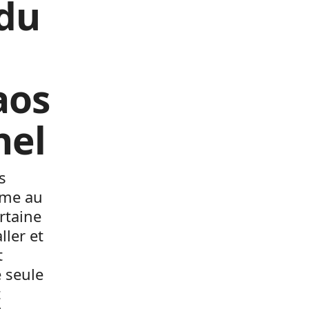
 du
aos
hel
s
sme au
rtaine
ller et
t
e seule
t