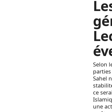
Le
gé
Le
év
Selon l
parties
Sahel n
stabili
ce sera
Islamiq
une act