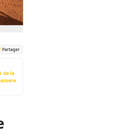
Partager
r de la
passera
e