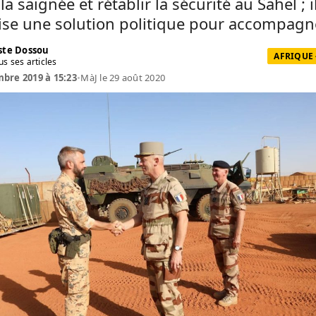
la saignée et rétablir la sécurité au Sahel ; i
ise une solution politique pour accompagne
te Dossou
AFRIQUE 
us ses articles
bre 2019 à 15:23
•
MàJ le 29 août 2020