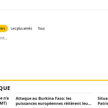
iles
Les plus aimés
Tous
t...
QUE
e n’a
Attaque au Burkina Faso: les
Situa
CMT)
puissances européennes réitèrent leur
Patri