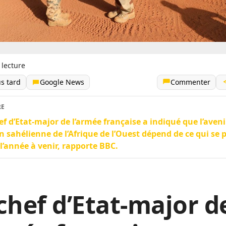
 lecture
us tard
Google News
Commenter
RE
ef d’Etat-major de l’armée française a indiqué que l’aveni
n sahélienne de l’Afrique de l’Ouest dépend de ce qui se 
l’année à venir, rapporte BBC.
chef d’Etat-major d