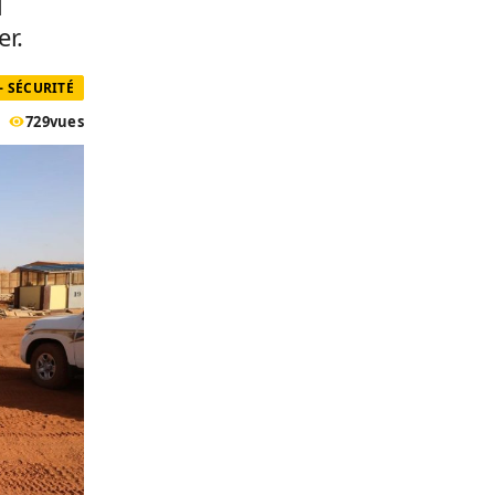
l
r.
- SÉCURITÉ
729
vues