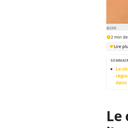
@ERR
2 min de
Lire pl
SOMMAI
Le ch
régio
dans 
Le 