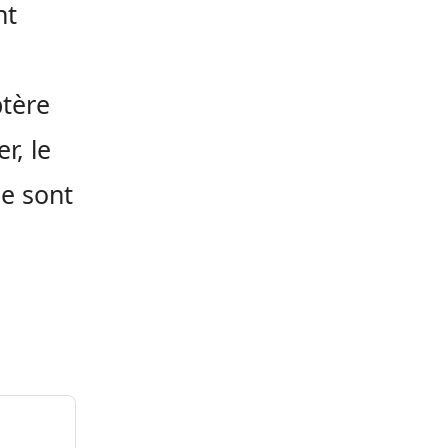
nt
ptère
r, le
ie sont