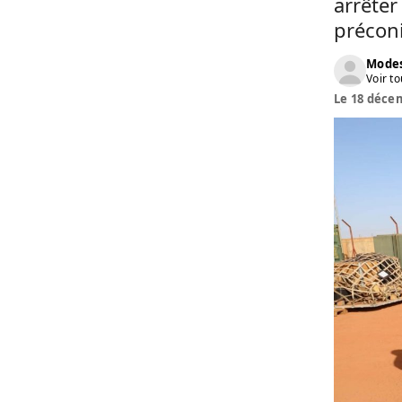
arrêter 
précon
Modes
Voir to
Le 18 décem