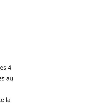
es 4
es au
e la