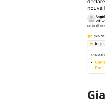
déclaré
nouvell
Angèl
Voir to
Le 16 décem
1 min de
Lire pl
SOMMAI
Giann
l’anc
Gia