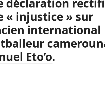
 déclaration rectif
 « injustice » sur
ncien international
otballeur cameroun
uel Eto’o.