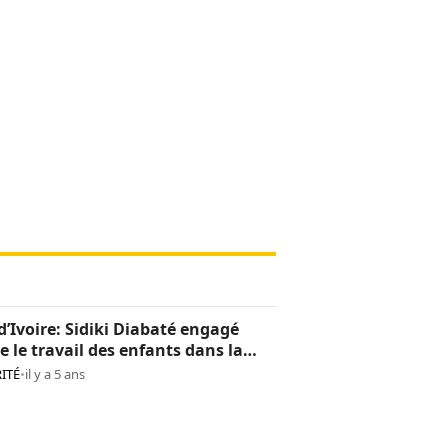
d’Ivoire: Sidiki Diabaté engagé
e le travail des enfants dans la
oculture
ITÉ
•
il y a 5 ans