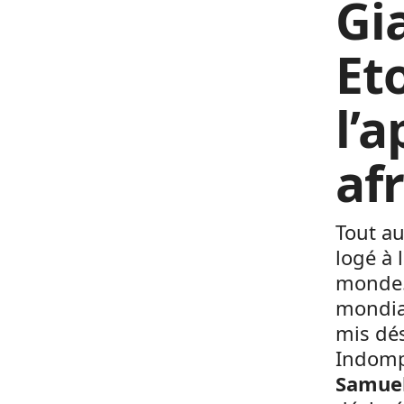
Gi
Eto
l’
af
Tout au
logé à
monde. 
mondial
mis dés
Indomp
Samuel