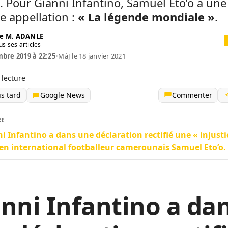
. Pour Gianni Infantino, Samuel Eto’o a une
e appellation :
« La légende mondiale »
.
e M. ADANLE
us ses articles
bre 2019 à 22:25
•
MàJ le 18 janvier 2021
 lecture
us tard
Google News
Commenter
RE
i Infantino a dans une déclaration rectifié une « injusti
ien international footballeur camerounais Samuel Eto’o.
nni Infantino a da