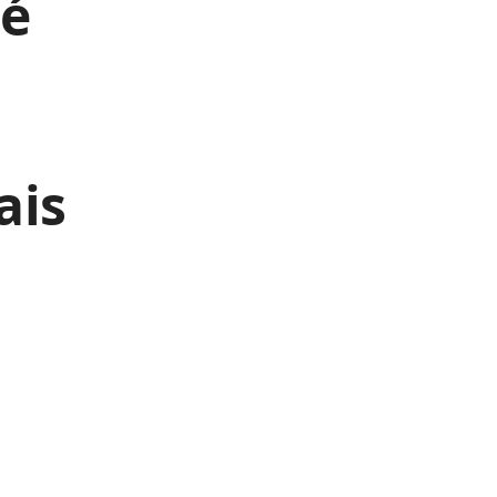
ié
ais