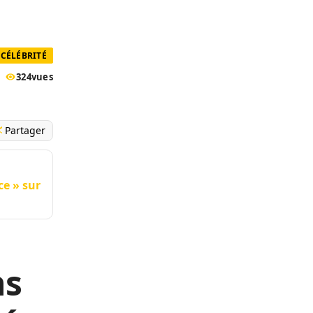
CÉLÉBRITÉ
324
vues
Partager
ce » sur
ns