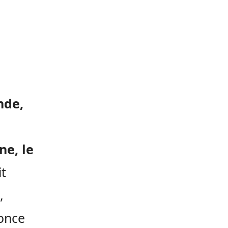
nde,
e, le
t
,
once