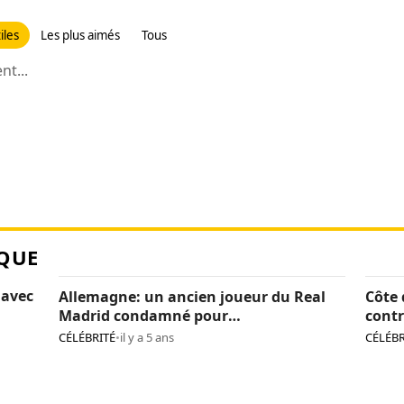
iles
Les plus aimés
Tous
t...
QUE
 avec
Allemagne: un ancien joueur du Real
Côte 
Madrid condamné pour
contr
pédopornographie
caca
CÉLÉBRITÉ
•
il y a 5 ans
CÉLÉBR