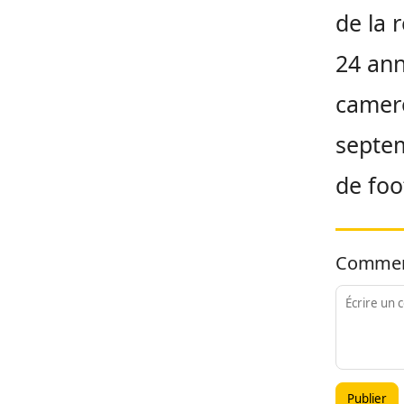
de la 
24 ann
camero
septem
de foo
Commen
Publier