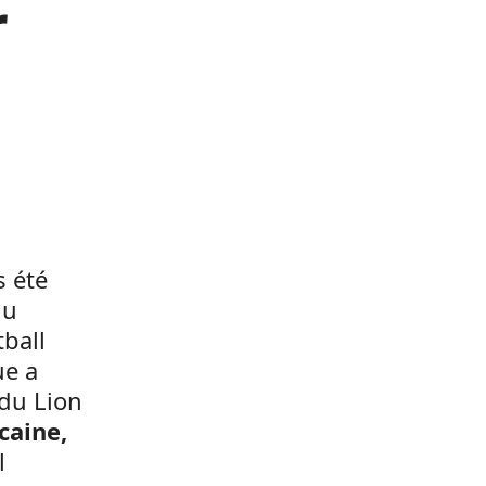
r
s été
du
ball
ue a
 du Lion
caine,
l