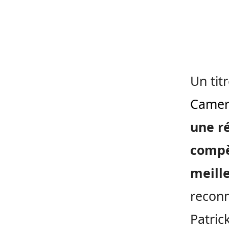
Un tit
Came
une r
compè
meille
reconn
Patric