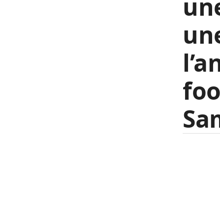
une
une
l’a
fo
Sam