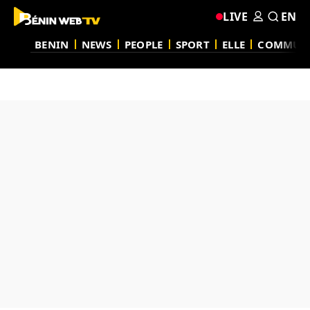
LIVE
EN
BENIN
NEWS
PEOPLE
SPORT
ELLE
COMMUN