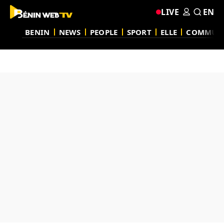
LIVE
EN
BENIN
NEWS
PEOPLE
SPORT
ELLE
COMMUN