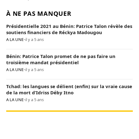
À NE PAS MANQUER
Présidentielle 2021 au Bénin: Patrice Talon révèle des
soutiens financiers de Réckya Madougou
A LA UNE
•
il y a 5 ans
Bénin: Patrice Talon promet de ne pas faire un
troisième mandat présidentiel
A LA UNE
•
il y a 5 ans
Tchad: les langues se délient (enfin) sur la vraie cause
de la mort d’Idriss Déby Itno
A LA UNE
•
il y a 5 ans