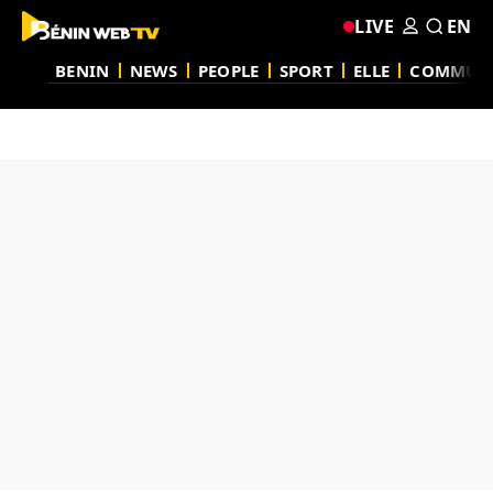
LIVE
EN
BENIN
NEWS
PEOPLE
SPORT
ELLE
COMMUN