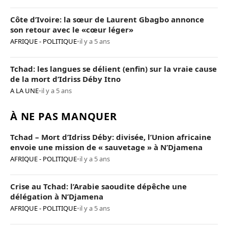
Côte d’Ivoire: la sœur de Laurent Gbagbo annonce
son retour avec le «cœur léger»
AFRIQUE - POLITIQUE
•
il y a 5 ans
Tchad: les langues se délient (enfin) sur la vraie cause
de la mort d’Idriss Déby Itno
A LA UNE
•
il y a 5 ans
À NE PAS MANQUER
Tchad – Mort d’Idriss Déby: divisée, l’Union africaine
envoie une mission de « sauvetage » à N’Djamena
AFRIQUE - POLITIQUE
•
il y a 5 ans
Crise au Tchad: l’Arabie saoudite dépêche une
délégation à N’Djamena
AFRIQUE - POLITIQUE
•
il y a 5 ans