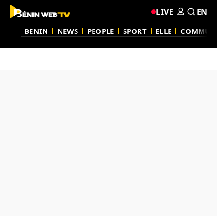
LIVE
EN
BENIN
NEWS
PEOPLE
SPORT
ELLE
COMMUN