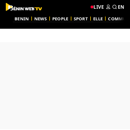
LIVE
EN
BENIN
NEWS
PEOPLE
SPORT
ELLE
COMMUN