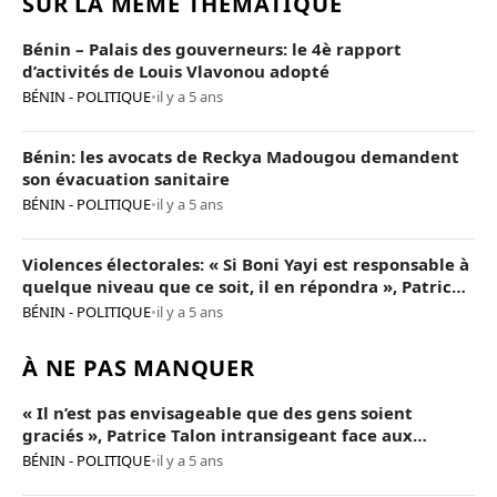
SUR LA MÊME THÉMATIQUE
Bénin – Palais des gouverneurs: le 4è rapport
d’activités de Louis Vlavonou adopté
BÉNIN - POLITIQUE
•
il y a 5 ans
Bénin: les avocats de Reckya Madougou demandent
son évacuation sanitaire
BÉNIN - POLITIQUE
•
il y a 5 ans
Violences électorales: « Si Boni Yayi est responsable à
quelque niveau que ce soit, il en répondra », Patrice
Talon
BÉNIN - POLITIQUE
•
il y a 5 ans
À NE PAS MANQUER
« Il n’est pas envisageable que des gens soient
graciés », Patrice Talon intransigeant face aux
« opposants terroristes »
BÉNIN - POLITIQUE
•
il y a 5 ans