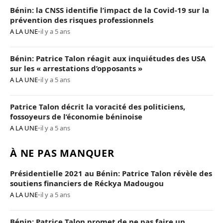
Bénin: la CNSS identifie l’impact de la Covid-19 sur la
prévention des risques professionnels
A LA UNE
•
il y a 5 ans
Bénin: Patrice Talon réagit aux inquiétudes des USA
sur les « arrestations d’opposants »
A LA UNE
•
il y a 5 ans
Patrice Talon décrit la voracité des politiciens,
fossoyeurs de l’économie béninoise
A LA UNE
•
il y a 5 ans
À NE PAS MANQUER
Présidentielle 2021 au Bénin: Patrice Talon révèle des
soutiens financiers de Réckya Madougou
A LA UNE
•
il y a 5 ans
Bénin: Patrice Talon promet de ne pas faire un