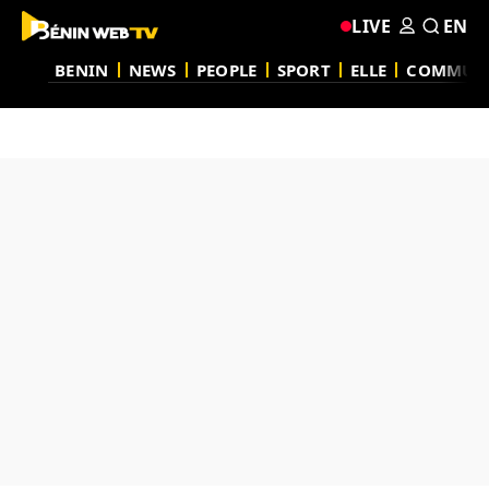
LIVE
EN
BENIN
NEWS
PEOPLE
SPORT
ELLE
COMMUN