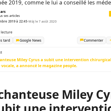
née 2019, comme le lui a conseillé les méde
Gars
us ses articles
bre 2019 à 22:45
•
MàJ le 7 août 2020
 lecture
us tard
Google News
Commenter
RE
anteuse Miley Cyrus a subit une intervention chirurgical
 vocale, a annoncé le magazine people.
chanteuse Miley Cy
ubit une interventi