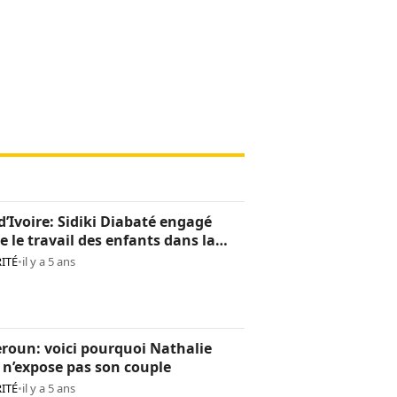
d’Ivoire: Sidiki Diabaté engagé
e le travail des enfants dans la
oculture
ITÉ
•
il y a 5 ans
roun: voici pourquoi Nathalie
n’expose pas son couple
ITÉ
•
il y a 5 ans