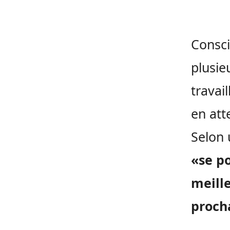
Consci
plusie
travai
en att
Selon 
«se po
meill
proch