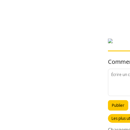
Commen
Publier
Les plus ut
Chargemen