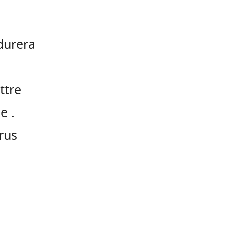
durera
ttre
e .
rus