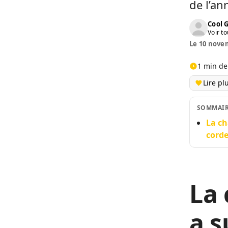
de l’an
Cool 
Voir to
Le 10 novem
1 min de
Lire pl
SOMMAI
La ch
corde
La 
a s