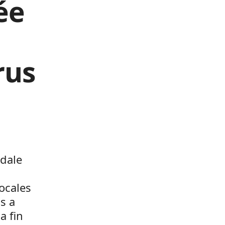
ée
rus
gdale
ocales
s a
a fin