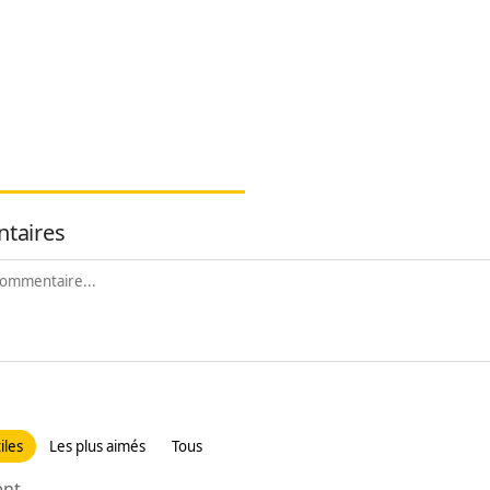
taires
iles
Les plus aimés
Tous
t...