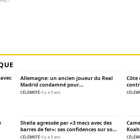
QUE
 avec
Allemagne: un ancien joueur du Real
Côte 
Madrid condamné pour
contr
pédopornographie
caca
CÉLÉBRITÉ
•
il y a 5 ans
CÉLÉBR
s
Sheila agressée par «3 mecs avec des
Came
barres de fer»: ses confidences sur son
Koah 
calvaire
CÉLÉBRITÉ
•
il y a 5 ans
CÉLÉBR