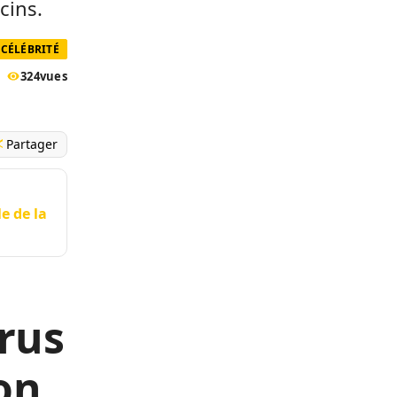
cins.
CÉLÉBRITÉ
324
vues
Partager
e de la
rus
on