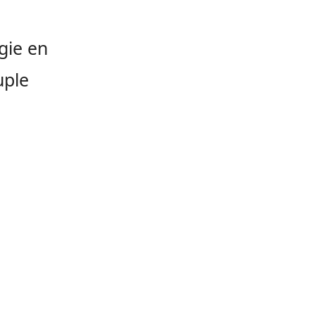
gie en
uple