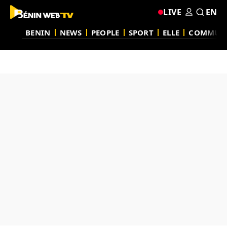
LIVE
EN
BENIN
NEWS
PEOPLE
SPORT
ELLE
COMMUN