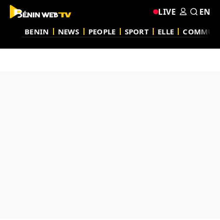
LIVE
EN
BENIN
NEWS
PEOPLE
SPORT
ELLE
COMMUN