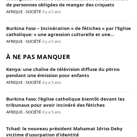
de personnes obligées de manger des criquets
AFRIQUE - SOCIÉTÉ
•
il y a 5 ans
Burkina Faso – Incinération « de fétiches » par l’Eglise
catholique: « une agression culturelle et une
provocation de trop »
AFRIQUE - SOCIÉTÉ
•
il y a 5 ans
À NE PAS MANQUER
Kenya: une chaîne de télévision diffuse du p0rno
pendant une émission pour enfants
AFRIQUE - SOCIÉTÉ
•
il y a 5 ans
Burkina Faso: l’église catholique bientôt devant les
tribunaux pour avoir incinéré des fétiches
AFRIQUE - SOCIÉTÉ
•
il y a 5 ans
Tchad: le nouveau président Mahamat Idriss Deby
victime d’usurpation d’identité