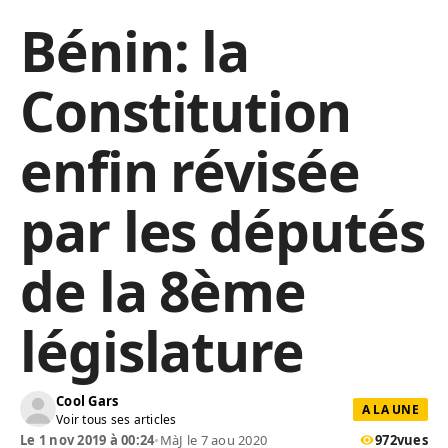
Bénin: la
Constitution
enfin révisée
par les députés
de la 8ème
législature
Cool Gars
A LA UNE
Voir tous ses articles
Le 1 nov 2019 à 00:24
•
MàJ le 7 aou 2020
972
vues