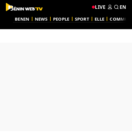
LIVE
EN
BENIN
NEWS
PEOPLE
SPORT
ELLE
COMMUN