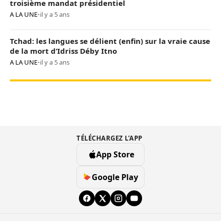
troisième mandat présidentiel
A LA UNE
•
il y a 5 ans
Tchad: les langues se délient (enfin) sur la vraie cause
de la mort d’Idriss Déby Itno
A LA UNE
•
il y a 5 ans
TÉLÉCHARGEZ L’APP
App Store
Google Play