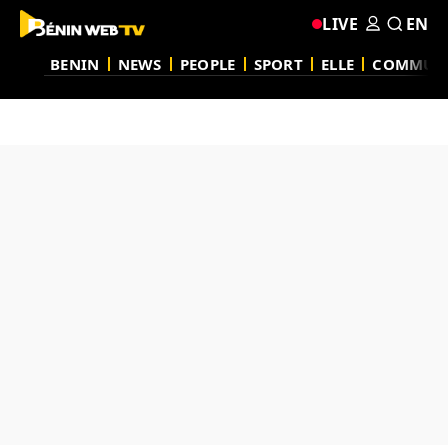
LIVE
EN
BENIN
NEWS
PEOPLE
SPORT
ELLE
COMMUN