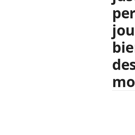
pe
jou
bie
des
mon