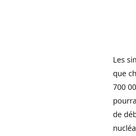
Les si
que ch
700 00
pourra
de déb
nucléa