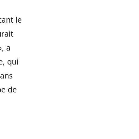
tant le
rait
, a
e, qui
dans
pe de