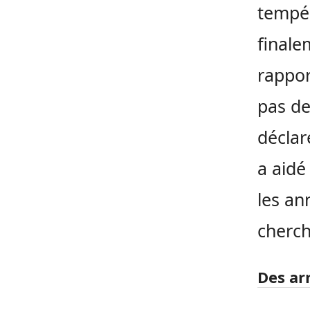
tempér
finale
rappor
pas de
déclar
a aidé
les an
cherch
Des ar