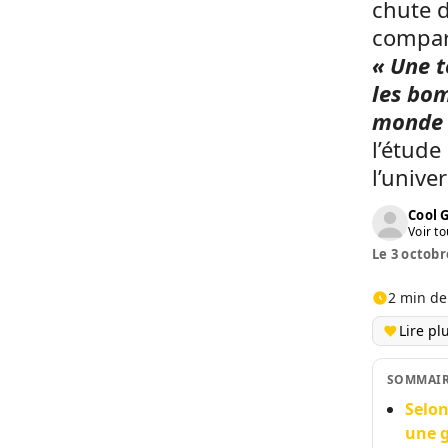
chute 
compara
« Une t
les bom
monde 
l’étude
l’unive
Cool 
Voir to
Le 3 octobr
2 min de
Lire pl
SOMMAI
Selon
une g