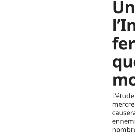
Un
l’I
fe
qu
mo
L’étude
mercred
causera
ennemis
nombre 