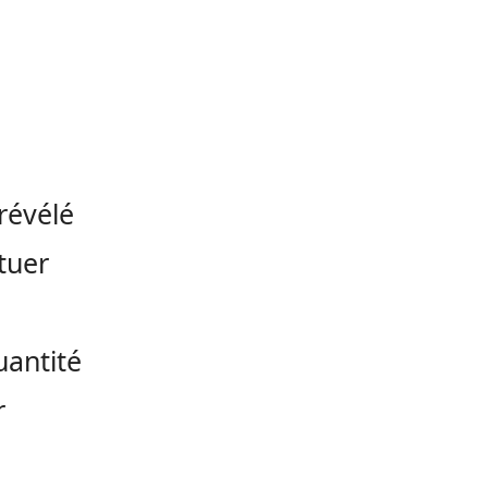
révélé
tuer
s
uantité
r