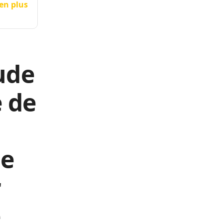
ien plus
ude
e de
le
r
e