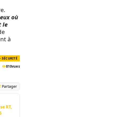
e.
ieux où
 le
de
nt à
- SÉCURITÉ
810
vues
Partager
se RT,
5