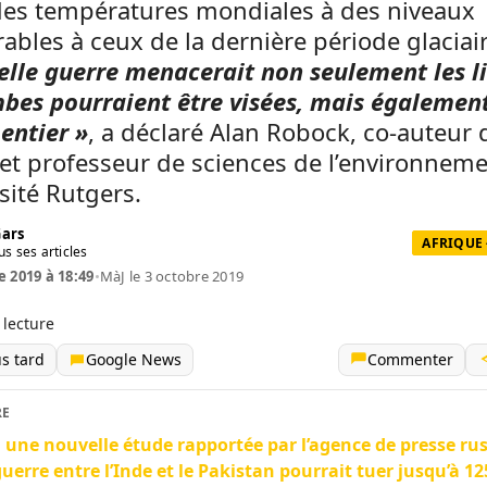
des températures mondiales à des niveaux
bles à ceux de la dernière période glaciair
elle guerre menacerait non seulement les l
bes pourraient être visées, mais également
entier »
, a déclaré Alan Robock, co-auteur 
 et professeur de sciences de l’environneme
rsité Rutgers.
Gars
AFRIQUE 
us ses articles
e 2019 à 18:49
•
MàJ le 3 octobre 2019
 lecture
us tard
Google News
Commenter
RE
 une nouvelle étude rapportée par l’agence de presse rus
uerre entre l’Inde et le Pakistan pourrait tuer jusqu’à 12