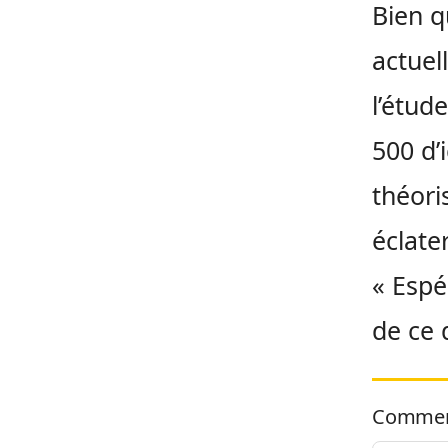
Bien q
actuel
l’étud
500 d’
théori
éclate
« Espé
de ce 
Commen