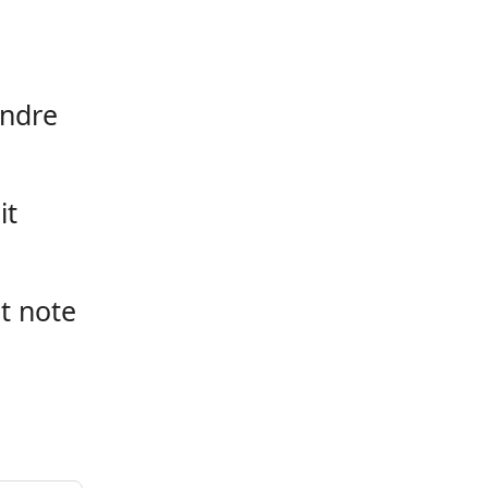
,
indre
it
nt note