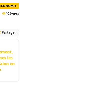
 ECONOMIE
405
vues
Partager
sement,
nes les
Talon en
n