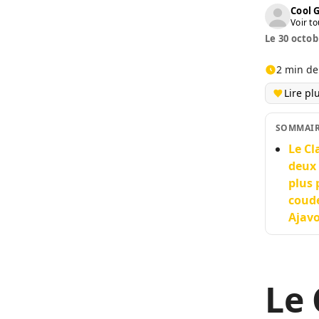
Cool 
Voir to
Le 30 octob
2 min de
Lire pl
SOMMAI
Le Cl
deux 
plus 
coude
Ajav
Le