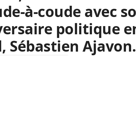
ude-à-coude avec s
ersaire politique e
l, Sébastien Ajavon