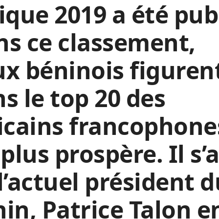
ique 2019 a été pub
s ce classement,
x béninois figuren
s le top 20 des
icains francophone
 plus prospère. Il s’
l’actuel président d
in, Patrice Talon e