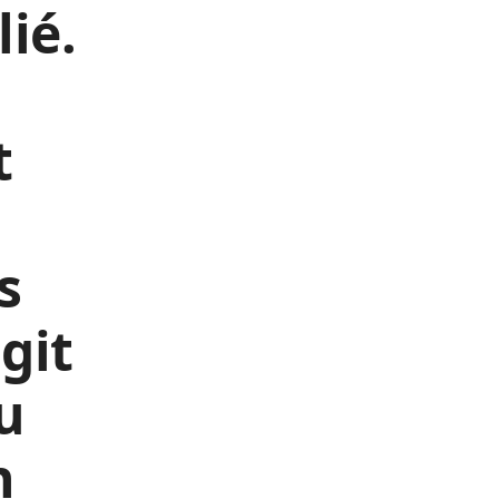
lié.
t
s
agit
u
n