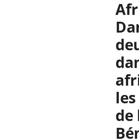
Afr
Dan
deu
dan
afr
les
de 
Bén