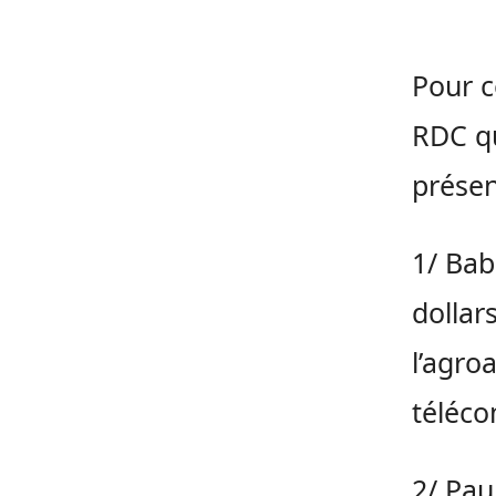
Pour c
RDC qu
présen
1/ Bab
dollars
l’agroa
téléc
2/ Pa