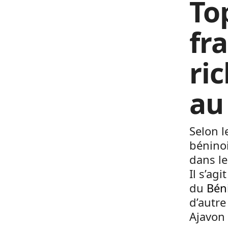
To
fr
ri
au
Selon l
bénino
dans le
Il s’ag
du
Bén
d’autre
Ajavon 