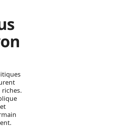
us
von
itiques
urent
 riches.
blique
et
ermain
ent.