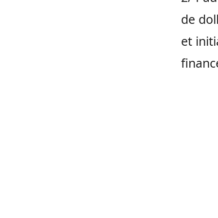
de dol
et ini
financ