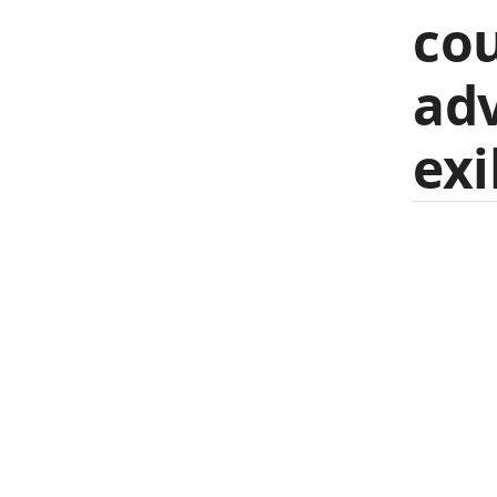
co
adv
exi