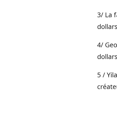
3/ La 
dollar
4/ Geo
dollar
5 / Yi
créate