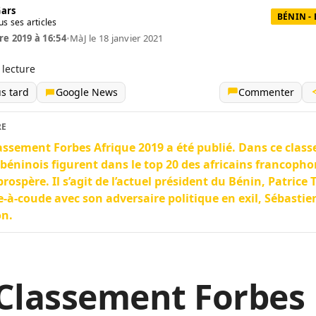
Gars
BÉNIN -
us ses articles
re 2019 à 16:54
•
MàJ le 18 janvier 2021
 lecture
us tard
Google News
Commenter
RE
assement Forbes Afrique 2019 a été publié. Dans ce clas
béninois figurent dans le top 20 des africains francopho
prospère. Il s’agit de l’actuel président du Bénin, Patrice 
-à-coude avec son adversaire politique en exil, Sébastie
on.
 Classement Forbes