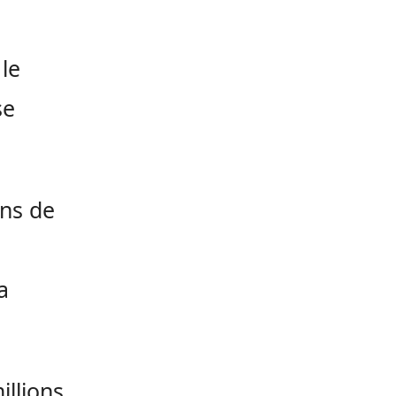
 le
se
ons de
a
illions