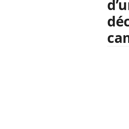
d’u
déc
ca