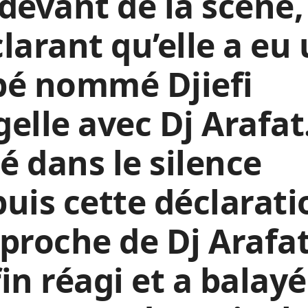
devant de la scène,
larant qu’elle a eu
bé nommé Djiefi
elle avec Dj Arafat
 dans le silence
uis cette déclarati
proche de Dj Arafat
in réagi et a balayé