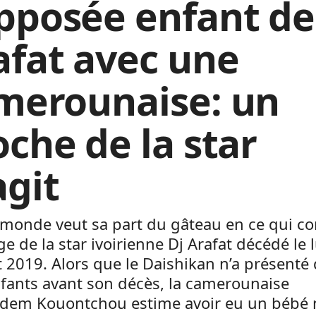
pposée enfant de
afat avec une
merounaise: un
oche de la star
agit
 monde veut sa part du gâteau en ce qui c
age de la star ivoirienne Dj Arafat décédé le 
 2019. Alors que le Daishikan n’a présenté
fants avant son décès, la camerounaise
dem Kouontchou estime avoir eu un béb