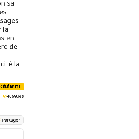
on sa
les
ssages
 la
as en
ère de
ité la
CÉLÉBRITÉ
486
vues
Partager