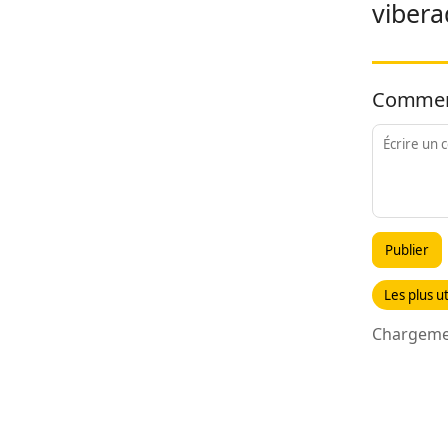
vibera
Commen
Publier
Les plus ut
Chargemen