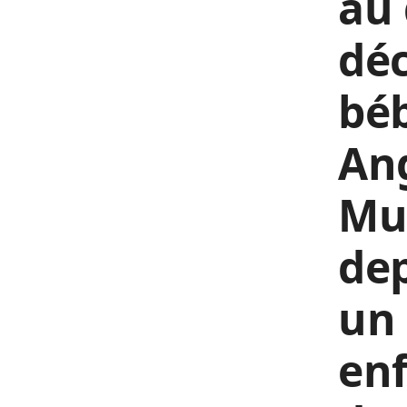
au 
déc
bé
Ang
Mué
dep
un 
enf