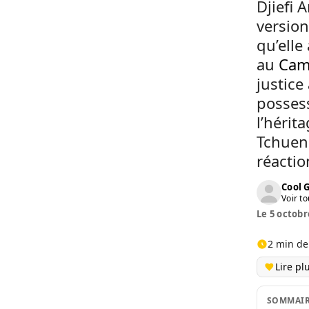
Djiefi 
version
qu’elle
au
Cam
justice
possess
l’hérit
Tchuend
réactio
Cool 
Voir to
Le 5 octobr
2 min de
Lire pl
SOMMAI