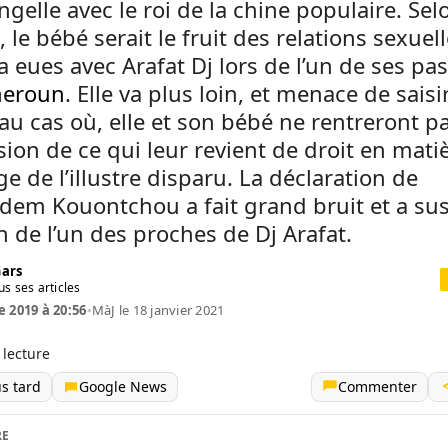
Angelle avec le roi de la chine populaire. Sel
, le bébé serait le fruit des relations sexuel
 a eues avec Arafat Dj lors de l’un de ses pa
eroun
. Elle va plus loin, et menace de saisir
 au cas où, elle et son bébé ne rentreront p
ion de ce qui leur revient de droit en mati
age de l’illustre disparu. La déclaration de
em Kouontchou a fait grand bruit et a susc
n de l’un des proches de Dj Arafat.
Gars
us ses articles
e 2019 à 20:56
•
MàJ le 18 janvier 2021
 lecture
us tard
Google News
Commenter
RE