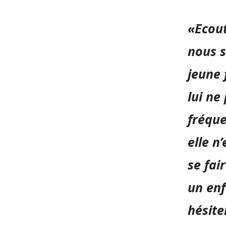
«Ecout
nous s
jeune 
lui ne
fréque
elle n
se fai
un enf
hésite