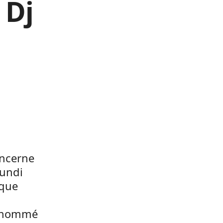
 Dj
oncerne
lundi
 que
é nommé