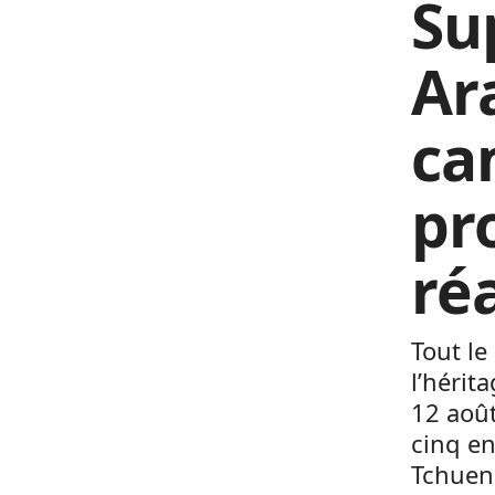
Su
Ar
ca
pr
ré
Tout le
l’hérit
12 août
cinq en
Tchuen