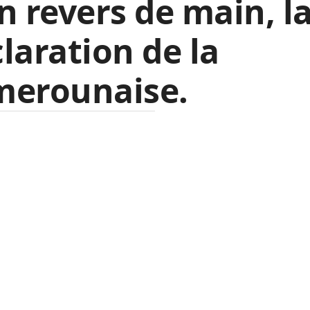
n revers de main, l
laration de la
merounaise.