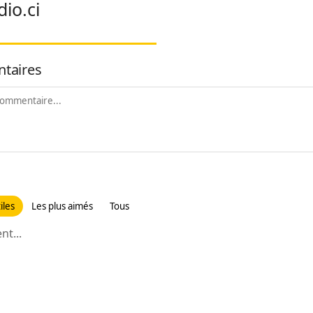
dio.ci
taires
iles
Les plus aimés
Tous
t...