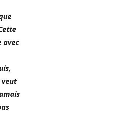
 que
Cette
e avec
uis,
 veut
 jamais
pas