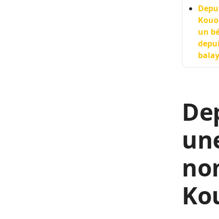
Depu
Kouon
un bé
depui
balay
De
un
no
Ko