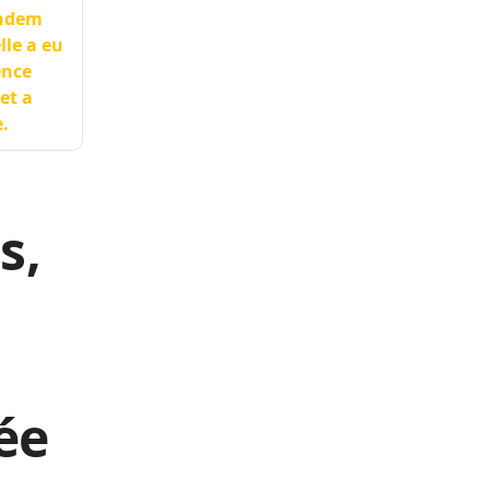
endem
lle a eu
ence
et a
.
s,
ée