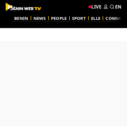
LIVE
EN
BENIN
NEWS
PEOPLE
SPORT
ELLE
COMMUN