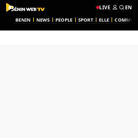
LIVE
EN
BENIN
NEWS
PEOPLE
SPORT
ELLE
COMMUN