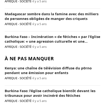
AFRIQUE - SOCIÉTÉ
•
il y a 5 ans
Madagascar sombre dans la famine avec des milliers
de personnes obligées de manger des criquets
AFRIQUE - SOCIÉTÉ
•
il y a 5 ans
Burkina Faso – Incinération « de fétiches » par l’Eglise
catholique: « une agression culturelle et une
provocation de trop »
AFRIQUE - SOCIÉTÉ
•
il y a 5 ans
À NE PAS MANQUER
Kenya: une chaîne de télévision diffuse du p0rno
pendant une émission pour enfants
AFRIQUE - SOCIÉTÉ
•
il y a 5 ans
Burkina Faso: l’église catholique bientôt devant les
tribunaux pour avoir incinéré des fétiches
AFRIQUE - SOCIÉTÉ
•
il y a 5 ans