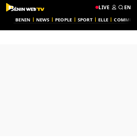
LIVE
EN
BENIN
NEWS
PEOPLE
SPORT
ELLE
COMMUN