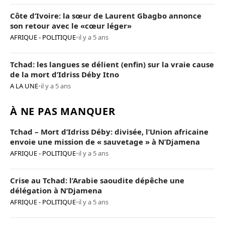
Côte d’Ivoire: la sœur de Laurent Gbagbo annonce
son retour avec le «cœur léger»
AFRIQUE - POLITIQUE
•
il y a 5 ans
Tchad: les langues se délient (enfin) sur la vraie cause
de la mort d’Idriss Déby Itno
A LA UNE
•
il y a 5 ans
À NE PAS MANQUER
Tchad – Mort d’Idriss Déby: divisée, l’Union africaine
envoie une mission de « sauvetage » à N’Djamena
AFRIQUE - POLITIQUE
•
il y a 5 ans
Crise au Tchad: l’Arabie saoudite dépêche une
délégation à N’Djamena
AFRIQUE - POLITIQUE
•
il y a 5 ans