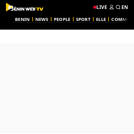
LIVE
EN
BENIN
NEWS
PEOPLE
SPORT
ELLE
COMMUN