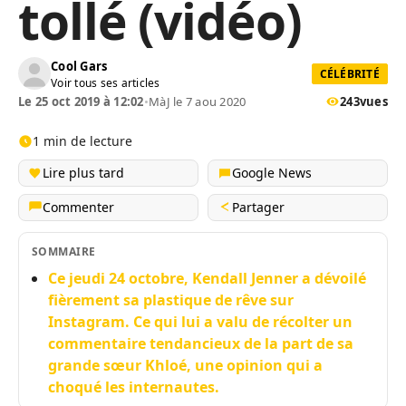
tollé (vidéo)
Cool Gars
CÉLÉBRITÉ
Voir tous ses articles
Le 25 oct 2019 à 12:02
•
MàJ le 7 aou 2020
243
vues
1 min de lecture
Lire plus tard
Google News
Commenter
Partager
SOMMAIRE
Ce jeudi 24 octobre, Kendall Jenner a dévoilé
fièrement sa plastique de rêve sur
Instagram. Ce qui lui a valu de récolter un
commentaire tendancieux de la part de sa
grande sœur Khloé, une opinion qui a
choqué les internautes.