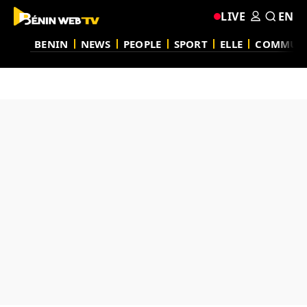
LIVE
EN
BENIN
NEWS
PEOPLE
SPORT
ELLE
COMMUN