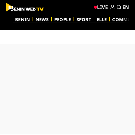
LIVE
EN
BENIN
NEWS
PEOPLE
SPORT
ELLE
COMMUN