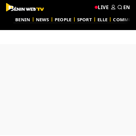
LIVE
EN
BENIN
NEWS
PEOPLE
SPORT
ELLE
COMMUN